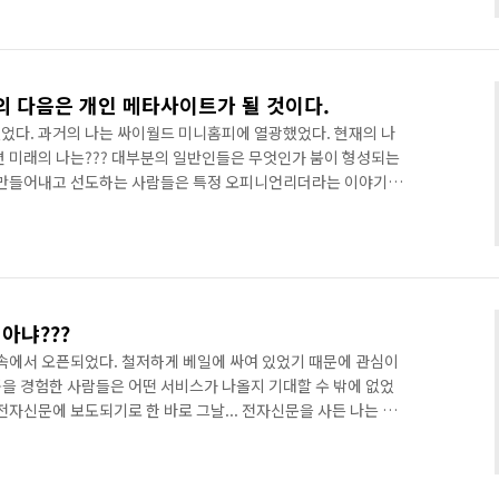
터트릴 수 있을까? 웹2.0을 가미한 새로운 SNS가 있다면 그 가
 알고 있는 새로운 SNS, 준비하고 있는 새로운 SNS는 어떤게 있
. 싸이 포털변신…미니홈피 ‘굿바이’ 헤럴드경제 ..
의 다음은 개인 메타사이트가 될 것이다.
었다. 과거의 나는 싸이월드 미니홈피에 열광했었다. 현재의 나
면 미래의 나는??? 대부분의 일반인들은 무엇인가 붐이 형성되는
를 만들어내고 선도하는 사람들은 특정 오피니언리더라는 이야기이
홈페이지에 열광했었다. 당시 개인 홈페이지에서 문자메세지 발송
청난(?) 인기를 누렸었다. 당시 가장 큰 검색 포탈이었던 야후
 상위에 랭크되었었다. 그때는 키워드광고시장이 형성되기 전이
자가 엄청났었다. 그때가 불과 2000년 초반이다. 생각해보니 정
불..
 아냐???
심속에서 오픈되었다. 철저하게 베일에 싸여 있었기 때문에 관심이
을 경험한 사람들은 어떤 서비스가 나올지 기대할 수 밖에 없었
)가 전자신문에 보도되기로 한 바로 그날... 전자신문을 사든 나는 좌
첫화면을 싸이월드가 차지하고 있었기 때문이다. 싸이월드의 광풍
기다가 윈도우즈 비스타의 출시가 맞물려 엑스티비 신문보도는 그
 있었다. 그런데 요즘 인터넷을 보니 싸이월드 C2가 너무 조용하