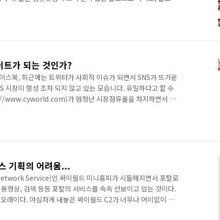
람들에게 어필할 수 있는 주제는 아니다. 하지만 아무리 그래도 블로
근 트위터나 미투데이가 인기를 끌면서 블로그의 인기가 상당부분
다가 상당수의 파워블로거들이 트위터에 재미를 느끼고 트위터 위
 챠니블로그(http://blog.creation.net/)를 운영하고 있
트가 되는 것인가?
스북, 최근에는 트위터가 사회적 이슈가 되면서 SNS가 뜨거운
NS 시장이 형성 조차 되지 않고 있는 모습니다. 유일하다고 할 수
://www.cyworld.com)가 엄청난 시장점유율을 차지하면서 다
 있다. 어찌보면 4,500만명중 2,000만명이 싸이월드 하나만을
다는 것을 시사하고 있다고 할 수 있다. 그런데 요즘 싸이월드의
서려하는 모습을 보이고 있는 것 같다. 해외에서 실패한 여파로
서비스 전략을 바꾼 것 같다. 이제 한국 유일의 SNS라는 타이틀
 기획의 어려움...
Network Service)인 싸이월드 미니홈피가 시들해지면서 포탈로
, 동영상, 검색 등등 포탈의 서비스를 속속 선보이고 있는 것이다.
오래이다. 야심차게 내놓은 싸이월드 C2가 너무나 어이없이 무
다. 이제 새로운 SNS는 없는 걸까? 아니... 만약 새로운 SNS가