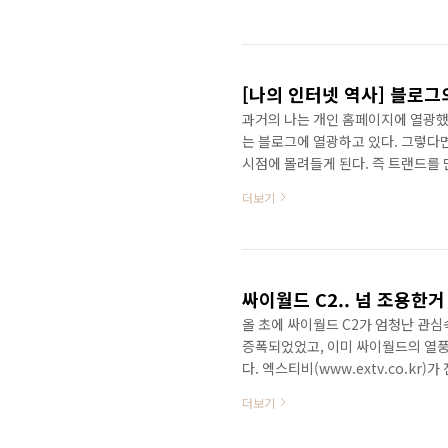
나온다면 싸이 미니홈피 처럼 대박을 
능성을 타진해 보고 싶다... 여러분이
는가? 웹2.0 시대의 새로운 SNS..
[나의 인터넷 역사] 블로그
과거의 나는 개인 홈페이지에 열광했
는 블로그에 열광하고 있다. 그렇다
시점에 몰려들게 된다. 즉 트랜드
다. 인터넷 초창기에 필자는 개인 
더보기
서비스와 이모티콘을 서비스하면서 엄
에서 문자메세지를 검색해보면 가장
었으니 가능한 이야기이다. 하루 방문
말 짧은 시간에 엄청나게 발전했군... 
싸이월드 C2.. 넘 조용한거
올 초에 싸이월드 C2가 엄청난 관
증폭되었었고, 이미 싸이월드의 열풍
다. 엑스티비(www.extv.co.kr
절할 수 밖에 없었다. 전자신문의 
더보기
에 엑스티비는 낄자리가 없었다. 거
보다 20일 정도 지나서 이루어질 수