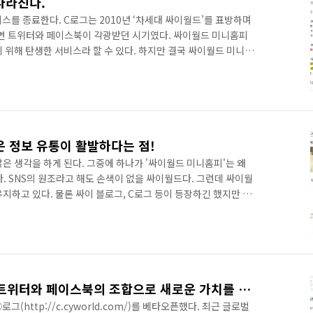
사라진다.
스를 종료한다. C로그는 2010년 ‘차세대 싸이월드’를 표방하며
년이면 트위터와 페이스북이 각광받던 시기였다. 싸이월드 미니홈피
 위해 탄생한 서비스라 할 수 있다. 하지만 결국 싸이월드 미니홈
 예전에는 하나의 서비스가 세상에 나오고 사라지는 것이 무척 안
이 하도 많아서 그리 안타깝지도 않다. 특히 C로그는 한번도 사
기 보다는 책임지지도 못할 것을 왜 만들어서 여러 사람 고생시키
로그는 사용자가 많치 않아서 후폭풍도 거의 없을 듯 하다. 다음 요
 정보 유통이 활발하다는 점!
은 생각을 하게 된다. 그중에 하나가 '싸이월드 미니홈피'는 왜
. SNS의 원조라고 해도 손색이 없을 싸이월드다. 그런데 싸이월
지하고 있다. 물론 싸이 블로그, C로그 등이 등장하긴 했지만 여
이는 왜 진화하지 못했을까? 싸이는 그냥 개인의 일상에만 너무 치
면 확연히 이해할 수 있다. 지금의 페이스북은 개인의 일상을 공유
는 차원의 SNS가 아니다. 무수히 많은 사람들이 뉴스와 정보를
 유통되고 확산되고 있다. 하지만 싸이는? 여전히 사진을 올리고
SK컴즈 ⓒ로그 베타오픈, 트위터와 페이스북의 조합으로 새로운 가치를 만들 수 있을까? 훗훗~
(http://c.cyworld.com/)를 베타오픈했다. 최근 글로벌