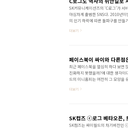
C로그도 역사의 뒤안길로 
SK커뮤니케이션즈의 ‘C로그’가 서비
야심차게 출범한 SNS다. 2010
의 인기 하락에 따른 돌파구를 만들기
피보다 짦은 생을 마감하게 되었다.
더보기
타까웠는데 이제는 사라지는 서비스들
용해 본 적이 없기 때문에 안타깝다
는 건지가 이해되지 않을 뿐이다. C
즘도 그렇고 SK커뮤니..
페이스북이 싸이와 다른점은
최근 페이스북을 열심히 하다 보면 많
진화하지 못했을까?에 대한 생각이다
드의 미니홈피는 여전히 그 모양을 유
전히 싸이하면 미니홈피다. 그럼 싸
더보기
우쳐 있었던 것 같다. 페이스북을 보
하고 단순히 인맥을 유지하고 관리하
올리고 있으며 인적 네트워크를 타고
개인의 일상을 공유..
SK컴즈는 싸이월드의 차기버전인 ⓒ로그