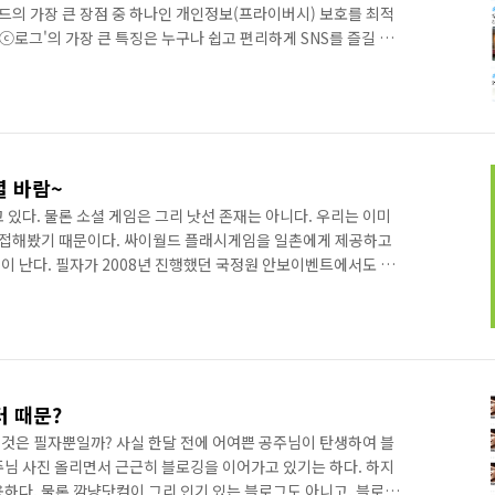
의 가장 큰 장점 중 하나인 개인정보(프라이버시) 보호를 최적
'ⓒ로그'의 가장 큰 특징은 누구나 쉽고 편리하게 SNS를 즐길 수
를 위해 '모아보기' '노트' '공감' 등의 새로운 기능을 도입했다.
과 활동 소식을 상세하게 알려준다. 일촌들의 미니홈피나 블로그를
아서 보여주기 때문에 요약된 내용을 확인하고 바로 피드백이 가능
 적용될 예정이다. '노트'에서는 사용자 본인과 내 'ⓒ로그'에..
셜 바람~
 있다. 물론 소셜 게임은 그리 낫선 존재는 아니다. 우리는 이미
접해봤기 때문이다. 싸이월드 플래시게임을 일촌에게 제공하고
이 난다. 필자가 2008년 진행했던 국정원 안보이벤트에서도 싸
작은 이벤트를 했던 기억이 난다. 방법은 간단하다. 일촌을 대상
간 동안 가장 많은 포인트를 획득하는 회원에게 도토리를 지급하
소셜 게임이라는 용어가 없었지만 지금 생각해보면 소셜 게임의 원
소셜 네트워크에 게임 요소가 결합된 형태의 놀이로, 싸이월드나 페
.
 때문?
것은 필자뿐일까? 사실 한달 전에 어여쁜 공주님이 탄생하여 블
주님 사진 올리면서 근근히 블로깅을 이어가고 있기는 하다. 하지
용하다. 물론 깜냥닷컴이 그리 인기 있는 블로그도 아니고, 블로그