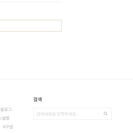
검색
타블로그
소셜웹
구글