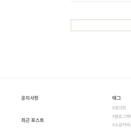
다는 생각이 든다. 왜일까? 다른 곳도
가 왜이렇게 조용..
공지사항
태그
윤다현
블로그메
최근 포스트
소셜커머