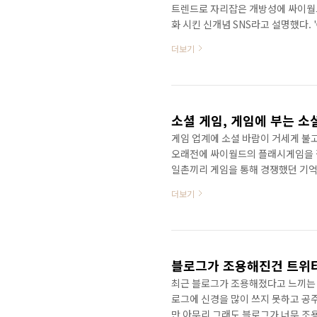
트렌드로 자리잡은 개방성에 싸이월드
화 시킨 신개념 SNS라고 설명했다. 
있게 만들어졌다는 것이다. SK컴는 이
더보기
먼저 '모아보기'는 친구들의 새 글
일일이 방문하지 않아도 한 장에 모
하다. 이 기능은 내달 초 미니홈피에도
소셜 게임, 게임에 부는 소
게임 업계에 소셜 바람이 거세게 불고
오래전에 싸이월드의 플래시게임을 
일촌끼리 게임을 통해 경쟁했던 기억
이월드 미니홈피 플래시게임을 통해 
더보기
으로 플래시게임을 제공하고, 일정기
는 형태이다. 물론 그때 당시에는 
조 였던게 분명하다. 소셜 게임은 
이스북 등의 소셜 네트워크 서비스, .
블로그가 조용해진건 트위터
최근 블로그가 조용해졌다고 느끼는 
로그에 신경을 많이 쓰지 못하고 공
만 아무리 그래도 블로그가 너무 조