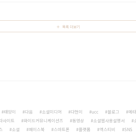
 아닌 SK컴에서... 싸이월드에서 엄청난 투자를 해서 내놓은 C2
목록 더보기
태양이
다음
소셜미디어
다현이
ucc
블로그
메
타사이트
와이드커뮤니케이션즈
동영상
소셜웹사용설명서
스
소셜
페이스북
스마트폰
플랫폼
엑스티비
SNS