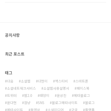
답을 했을까요? 사실 뉴스 내용을 보면 네이트닷
서 2009년 5월 20일 부터 30일 까지 설문조사
컴에서 자사 시맨틱검색 서비스를 홍보하기 위
를 진행하였습니다. 논문 제목은 '블로그의 콘텐
해 작성한 보도자료임을 알 수 있습니다. 그래서
츠 작성의도가 구전효과에 미치는 영향에 관한
..
연구(A Study on the effect of Intention to
create Contents of Blog on the word-of-
mouth performance)' 입니다. 블로그 운영자
공지사항
가 자의에 의하여 작성한 콘텐츠와 기업에서 진
행하는 바이럴 마케팅에 참여하여 타의에 의하
여 작성한 콘텐츠가 구전효과에 어떤 영향을..
최근 포스트
태그
다음
소셜웹
다현이
엑스티비
스마트폰
소셜네트워크서비스
소셜웹사용설명서
페이스북
트위터
웹2.0
태양이
윤상진
메타블로그
윤다현
깜냥
SNS
블로그메타사이트
블로그
메타사이트
동영상
소셜미디어
구글
플랫폼