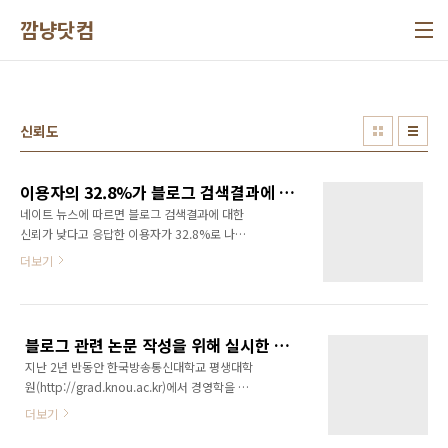
본문 바로가기
깜냥닷컴
신뢰도
이용자의 32.8%가 블로그 검색결과에 대한 신뢰가 낮다고 응답..
네이트 뉴스에 따르면 블로그 검색결과에 대한
신뢰가 낮다고 응답한 이용자가 32.8%로 나타
났다고 합니다. 지식 검색 결과에 대해 신뢰가 낮
더보기
다고 응답한 이용자는 무려 56.3%이고, 뉴스
21.8%, 카페 14.4% 순으로 나타났습니다. 흠...
사람들이 블로그 글을 신뢰하지 않는다고 응답
한 비율이 32.8%라니... 좀 충격입니다. 물론 네
블로그 관련 논문 작성을 위해 실시한 설문조사 결과를 발표합니다.
이트온 이용자를 대상으로 한 설문조사이고... 공
지난 2년 반동안 한국방송통신대학교 평생대학
신력이 있는 설문조사는 아니었겠지만... 참... 블
원(http://grad.knou.ac.kr)에서 경영학을 전
로그를 운영하는 사람 입장에서 조금 부끄럽습
공으로 석사과정을 밟아오고 있었습니다. 그 마
니다. 블로그가 얼마나 상업적으로 변질되었으
더보기
지막을 장식한 것은 바로 세상에 하나 뿐인 저의
면 이렇게 많은 사람들이 신뢰하지 않는다고 응
논문입니다. 석사 논문작성을 위해 깜냥닷컴에