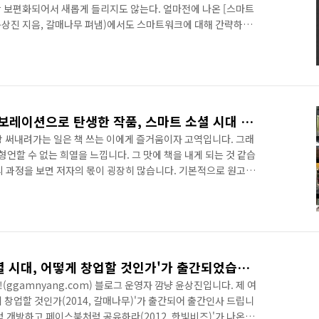
 보편화되어서 새롭게 들리지도 않는다. 얼마전에 나온 [스마트
(윤상진 지음, 갈매나무 펴냄)에서도 스마트워크에 대해 간략하게
 3~4명인 소규모 기업에서 스마트워크는 선택이 아닌 필수다. 왜
처리해야 하기 때문에 시간 손실을 줄이고 업무의 효율을 높여야
 꼭 필요하다. 대기업의 경우에는 스마트워크를 위해 막대한 비
 소기업의 경우에는 이럴 형편이 못된다. 물론 그렇다고 해서
..
저자와 출판사의 완벽 콜라보레이션으로 탄생한 작품, 스마트 소셜 시대 어떻게 창업할 것인가
장 써내려가는 일은 책 쓰는 이에게 즐거움이자 고역입니다. 그래
형언할 수 없는 희열을 느낍니다. 그 맛에 책을 내게 되는 것 같습
의 과정을 보면 저자의 몫이 굉장히 많습니다. 기본적으로 원고가
 세상 모든 일들이 그렇듯이 창작의 고통은 실로 엄청납니다. 특히
기는 더욱 어려울 수밖에 없죠. 일반적으로 저자와 출판사와의 관
를 쓰고 나면 출판사는 그걸 다듬어서 책의 형태로 편집하여 출간
에서 먼저 책을 기획하고 저자를 섭외하기도 하지만 일부 IT 서적
제 여섯번째 책 '스마트 소셜 시대, 어떻게 창업할 것인가'가 출간되었습니다.
(ggamnyang.com) 블로그 운영자 깜냥 윤상진입니다. 제 여
게 창업할 것인가(2014, 갈매나무)'가 출간되어 출간인사 드립니
처럼 개방하고 페이스북처럼 공유하라(2012, 한빛비즈)'가 나온지