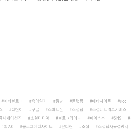
떨립니다. 적어도 1년에 한권씩은 내고자 노력하고 있는데 비즈니
사실입니다. 그래도 2년만에 새로운 책이 나와 너무 기쁩니다. 무
담을 바탕으로 창업이나 비즈니스에 대한 인사이트를 담았다는 점
를 통해 퍼스널 브랜딩을 하고, 창업하고, 마케팅하고, 협업하고,
메타블로그
육아일기
깜냥
플랫폼
메타사이트
ucc
스
다현이
구글
스마트폰
소셜웹
소셜네트워크서비스
뮤니케이션즈
소셜미디어
블로그와이드
페이스북
SNS
웹2.0
블로그메타사이트
윤다현
소셜
소셜웹사용설명서