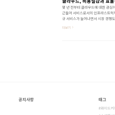
클라우드, 비용절감과 효율
몇 년 전부터 클라우드에 대한 관심
근들어 서비스로서의 인프라스트럭처(
규 서비스가 늘어나면서 시장 경쟁도
자체적으로 클라우드 컴퓨팅을 구현했
더보기
픈한 클라우드 기술을 활용하여 자
있는 카산드라는 오픈소스로 모든 사
다. 데이터베이스인 MySQL과는 
(Relation, Transaction)..
공지사항
태그
와이드커