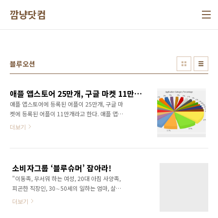
본문 바로가기
깜냥닷컴
블루오션
애플 앱스토어 25만개, 구글 마켓 11만개! 이젠 어플 시장도 레드오션이다.
애플 앱스토어에 등록된 어플이 25만개, 구글 마
켓에 등록된 어플이 11만개라고 한다. 애플 앱스
토어를 통해서 수많은 백만장자가 탄생했다는
더보기
기사를 본적이 있는데 이제는 그 마져도 쉽지 않
아 보인다. 한마디로 어플 오픈마켓도 이제 블루
오션이 아닌 레드오션으로 진입했다는 이야기이
다. 수많은 사람들이 어플을 만들고 있다. 그리고
소비자그룹 ‘블루슈머’ 잡아라!
앞으로도 만들 것이다. 오히려 25만개, 11만개
"이동족, 무서워 하는 여성, 20대 아침 사양족,
라는 어플이 1년후에는 그 배가 될 지도 모를일
피곤한 직장인, 30∼50세의 일하는 엄마, 살찐
이다. 아무리 만들어질건 다 만들어졌고, 하늘아
한국인.” 통계청이 23일 발표한 국내 기업이 올
래 새로운 것은 없다고 하지만 세상은 빠르게 변
더보기
해 주목해야 할 ‘블루슈머(Bluesumer)’다. 블루
하고 있고, 어플은 세상의 흐름과 같이 빠르게 그
슈머는 경쟁자가 없는 시장을 의미하는 블루오