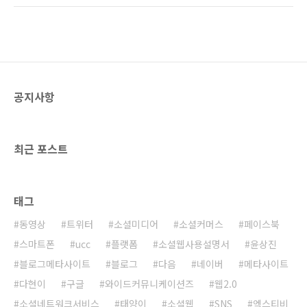
수를 늘려갈 것이다. 하지만 이제 백만장자의 꿈
션(Blue Ocean)과 소비자(Consumer)의 합성
이나 대박의 꿈을 꾸기는 쉽지 않아 보인다. 아무
어로 블루오션의 새로운 소비자를 뜻한다. 첫번
리 기능이 좋아도 저 수많은 어플중에서 어떻게
째 블루슈머는 이동 시간이 많은 사람들이 꼽혔
선택을 ..
다. 통계청에 따르면 2004년 10세 이상 국민(전
체 4200만명)의 하루 평균 이동 시간은 1시간
40분으로 지난 1999년보다 5분이 증가해 5년
공지사항
사이에 350만시간(총 2억1000만분)이 증가했
다. 이들을 겨냥한 지하철 무료신문, 디지털멀티
미디어방송(DMB) TV, 휴대용 멀티미디어 플레
이어(PMP), 무선 ..
최근 포스트
태그
동영상
트위터
소셜미디어
소셜커머스
페이스북
스마트폰
ucc
플랫폼
소셜웹사용설명서
윤상진
블로그메타사이트
블로그
다음
네이버
메타사이트
다현이
구글
와이드커뮤니케이션즈
웹2.0
소셜네트워크서비스
태양이
소셜웹
SNS
엑스티비