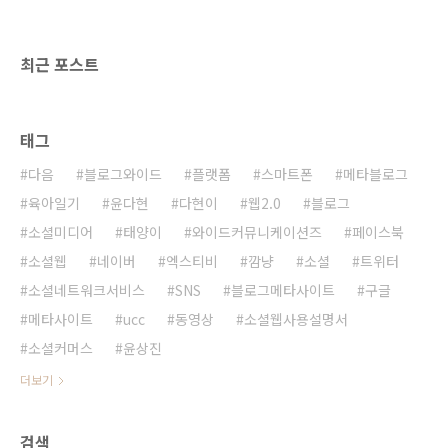
Bradstreet 사이트에 들어가서 주소가 어떻게
되어 있는지 확인해 보았다. 아래 링크를 통해 접
속해서 절차대로 진행하면 된다. Dun & Brad..
최근 포스트
태그
다음
블로그와이드
플랫폼
스마트폰
메타블로그
육아일기
윤다현
다현이
웹2.0
블로그
소셜미디어
태양이
와이드커뮤니케이션즈
페이스북
소셜웹
네이버
엑스티비
깜냥
소셜
트위터
소셜네트워크서비스
SNS
블로그메타사이트
구글
메타사이트
ucc
동영상
소셜웹사용설명서
소셜커머스
윤상진
더보기
검색