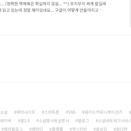
.. (정확한 책제목은 확실하지 않음... ^^) 무지무지 싸게 팔길레
 읽고 있는데 정말 재미있네요... 구글이 어떻게 만들어지고 성장
특히 구글이라고 하는 검색엔진이 어떻게 작동하는지 원리를 상세
다. 구글은 검색어와 관련하여 인기있고 연관성이 높은 검색결과
개념을 도입했더군요... 즉, 인기있는 웹페이지는 여러 다른 웹사
라는 아이디어에서 시작하게 된 것입니다. 웹페이지에 링크된 갯
소셜
메타사이트
스마트폰
SNS
와이드커뮤니케이션즈
네이버
웹2.0
소셜웹사용설명서
블로그
소셜네트워크서비
메타블로그
태양이
플랫폼
엑스티비
윤상진
윤다현