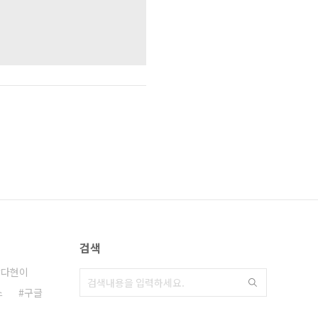
검색
다현이
스
구글