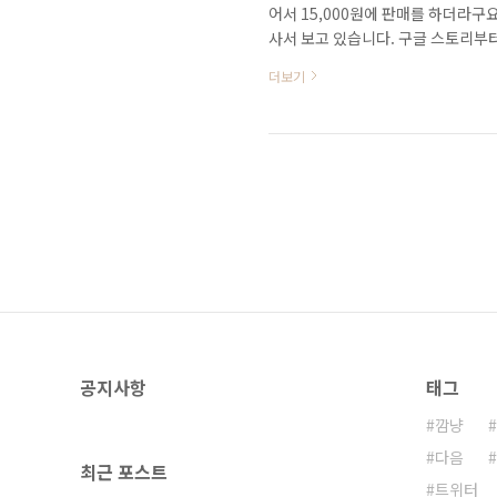
어서 15,000원에 판매를 하더라구요.
사서 보고 있습니다. 구글 스토리부터
했는지 흥미진진하게 펼쳐집니다. 
더보기
하게 공개해서 많은 도움이 되었습니
를 내기 위하여 페이지랭크라고 하는 
이트에 링크가 많이 되어 있을 것이
수와 다양한 변수를..
공지사항
태그
깜냥
다음
최근 포스트
트위터