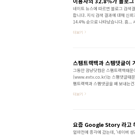
이용자의 32.8%가 블로그
네이트 뉴스에 따르면 블로그 검색결
합니다. 지식 검색 결과에 대해 신뢰가
14.4% 순으로 나타났습니다. 흠..
라니... 좀 충격입니다. 물론 네이
더보기
는 아니었겠지만... 참... 블로그
적으로 변질되었으면 이렇게 많은 사
보면 네이트닷컴에서 자사 시맨틱검색
그래서 ..
스팸트랙백과 스팸댓글이 기
그동안 깜냥닷컴은 스팸트랙백때문에
(www.extv.co.kr)는 스팸댓
팸트랙백과 스팸댓글을 왜 보내는건지
었습니다. 천하의 구글이 이 모든 
더보기
셔야 합니다. 솔직히 저는 이해가 가
트랙백과 댓글을 왜 보내는 걸까? 
다. 그러다가 아주 우연한 기회에 
에 노출 시키기 위한 전략..
요즘 Google Story 라
얼마전에 종각에 갔는데, '네이버 성