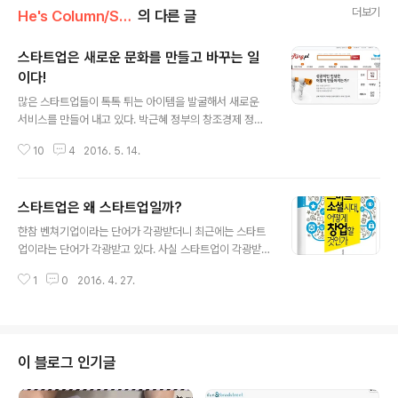
더보기
He's Column/Startup
의 다른 글
스타트업은 새로운 문화를 만들고 바꾸는 일
이다!
글 내용
많은 스타트업들이 톡톡 튀는 아이템을 발굴해서 새로운
서비스를 만들어 내고 있다. 박근혜 정부의 창조경제 정책
과 맞물리면서 스타트업 전성시대라 해도 과언이 아닐 정
10
4
2016. 5. 14.
도다. 스타트업들이 많은 서비스를 내고 있기는 하지만 그
중에 성공해서 살아남는 서비스는 얼마 되지 않는다. 언론
을 통해 소개되고 잘되고 있는 것처럼 포장 되어 있지만 부
스타트업은 왜 스타트업일까?
실한 곳이 너무 많다. 물론 당연한 이야기다. 이제 스타트한
글 내용
기업이다 보니 경험도 부족하고 서비스의 질도 낮을 수밖
한참 벤쳐기업이라는 단어가 각광받더니 최근에는 스타트
에 없다. 아이디어 하나로 승부하고 있는 셈이다. 스타트업
업이라는 단어가 각광받고 있다. 사실 스타트업이 각광받
으로써 가능성을 보이고 투자를 받아야만 안정 궤도에 올
기 시작한지는 꽤 오래 되었다. 그렇다면 스타트업은 왜 스
라갈 수 있다. 참 쉽지 않은 일이지만 가능성을 입증하는 일
1
0
2016. 4. 27.
타트업이라고 할까? 스타트업은 설립한 지 오래되지 않은
은 스타트업에게 가장 중요한 일이다. 스타트업의 가능성
신생 벤처기업을 뜻하는 신조어다. 미국 실리콘밸리에서
은 바로 새로운 문화를 만들거나 기존의 문화..
생겨난 용어로써 혁신적 기술과 아이디어를 보유한 기업으
로써 설립된 지 얼마되지 않은 창업기업을 의미한다. 대규
모 자금을 조달하기 이전 단계라는 점에서 벤쳐기업과는
이 블로그 인기글
차이가 있다. 최근에는 새로운 일을 시작하는 대부분의 기
업들을 스타트업이라고 부르며, 그들 자신들도 스타트업이