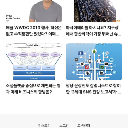
애플 WWDC 2013 행사, 혁신은
아사이베리를 아시나요? 지구상
없고 수직통합만 있었다? 어쩌면
에서 항산화력이 가장 뛰어난 슈퍼
당연한 일..
푸드입니다!
소셜플랫폼 중심으로 재편되는 웹
깜냥 윤상진도 칼럼니스트로 참여
과 미래 비즈니스의 향방은?
한 '3세대 SNS 전망 보고서'가 발
간되었습니다.
의안내
티스토리
로그인
고객센터