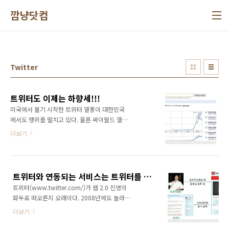
본문 바로가기
깜냥닷컴
Twitter
트위터도 이제는 하향세!!!
미국에서 불기 시작한 트위터 열풍이 대한민국
에서도 맹위를 떨치고 있다. 물론 싸이월드 열풍
에 비할바가 아니고, 일부 특정 계층에 국한된 인
더보기
기일 것이다. 트위터가 인기를 얻으면서 많은 블
로거들과 IT전문가들이 트위터를 분석하여 많은
사람들에게 소개하고 있다. 이와 같은 선순환 구
조는 매우 인상적인 것이다. 왜냐하면 이런 과정
트위터와 연동되는 서비스는 트위터를 통한 콘텐츠의 확산을 목적으로 한다!
을 거치면서 블로그의 콘텐츠가 생성되고, 정보
트위터(www.twitter.com/)가 웹 2.0 진영의
가 퍼져나가게 되고, 그것을 토대로 트위터 이용
화두로 떠오른지 오래이다. 2008년에도 놀라운
자가 늘어나게 되기 때문이다. 결국 트위터는 별
성장세로 세간의 이슈가 되더니 2009년에 들어
다른 마케팅을 펼치지 않아도 그것을 홍보해주
더보기
서도 그 성장세가 수그러들지 않고 있다. 게다가
는 열성팬들이 있기에 꾸준히 이용자들을 확대
유명인들이 트위터를 시작하면서 연일 이슈로