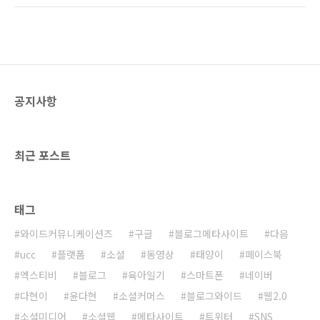
해나갈 수 있는 것이다. 트위터는 서비스 개발에
떠오르고 있다. 이례적인 것은 대한민국에서도
만 힘쓰라! 홍보는 내가 담당한다! 이런 식일까?
트위터가 이슈로 떠오르고 있다는 것이다. 일반
ㅎㅎ 오랜만에 구글 트렌드를 통해서 트위터
적으로 외국의 웹서비스가 대한민국에서 이슈가
(twitter)의 인기가 ..
되는게 쉽지 않은데 정말 이례적이다. 역시 최근
의 트렌드를 보면 역시 트위터와 스마트폰이 대
세인 것만은 확실하다. 필자도 트위터
공지사항
(www.twitter.com/)와 연동되는 서비스를 블
로그와이드(www.blogwide.kr/)에 접목시키
기 위해 많은 서비스를 접하고 분석하다 보니 결
국은 하나의 가치로 귀결된다는 것을 확인할 수
최근 포스트
있었다..
태그
와이드커뮤니케이션즈
구글
블로그메타사이트
다음
ucc
플랫폼
소셜
동영상
태양이
페이스북
엑스티비
블로그
육아일기
스마트폰
네이버
다현이
윤다현
소셜커머스
블로그와이드
웹2.0
소셜미디어
소셜웹
메타사이트
트위터
SNS