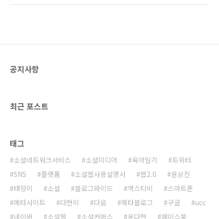
「IGN」은 2005년에는 가장 방문객이 많은 웹
보았습니다. 사실 카트라이더가 성공한 이후 수
사이트 top 200에 선정된 바 있는 영향력 있는
많은 캐주얼 게임들이 등장했지만 기대이하였죠
매체로서, 외산 게임들의 틈바구니..
~ 아무래도 MMORPG 게임 자체가 엄청난 제작
비를 투입한 대작이기 때문에 퀄리티면에서는
게임이 되지 않을 거라 생각합니다. 이번에 넥슨
에서 선보인 'SP1'은 개발사 실버포션이 제작한
공지사항
다중접속역할수행게임(MMORPG)입니다. '포스
트 한국형 MMORPG'를 표방하는 이 게임은 2차
대전 후 재건기를 맞은 유럽전역을 무대로 하고
있는데요... 이용자가 '이모탈'이라는 불사의 존
최근 포스트
재가 ..
태그
소셜네트워크서비스
소셜미디어
육아일기
트위터
SNS
플랫폼
소셜웹사용설명서
웹2.0
윤상진
태양이
소셜
블로그와이드
엑스티비
스마트폰
메타사이트
다현이
다음
메타블로그
구글
ucc
네이버
소셜웹
소셜커머스
윤다현
페이스북