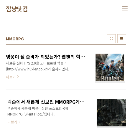
본문 바로가기
깜냥닷컴
MMORPG
영웅이 될 준비가 되었는가? 웹젠의 헉슬리!!!
새로운 진화 FPS 2.0을 모티브로한 헉슬리
(http://www.huxley.co.kr)가 출시되었다. 차
세대 FPS게임이라는 표현대신에 FPS2.0이라는
더보기
용어를 쓰면서 웹2.0의 열풍을 이어받고 싶은 열
정이 느껴진다. 웹젠에서 야심차게 내놓은 게임
이어서 더욱더 흥미진진하다. 특히나 FPS의 본
고장인 북미와 유럽 지역에서도 관심이 집중되
넥슨에서 새롭게 선보인 MMORPG게임 'SP1', 넥슨의 새로운도전! 성공할 수 있을까?
고 있어 화제다. 최근 미국의 유력 게임전문 온라
넥슨에서 새롭게 퍼블리싱한 포스트한국형
인 매체인 「IGN(www.ign.com)」은 4일간에
MMORPG 'Silent Plot1'입니다.
걸쳐 ‘헉슬리’의 게임 소개를 비롯해 동영상, 스
SP1(http://sp1.nexon.com)이라고 간단히 부
크린샷, 제작과정 등의 특집기사를 연달아 게재
더보기
르는군요... 요즘 온라인게임 추세가 캐주얼게임
했다. 회원수 약 5백만 명을 보유하고 있는
은 지고 MMORPG가 뜬다는 기사를 얼마전에