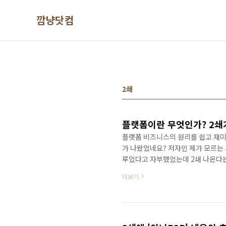
본문 바로가기
깜냥닷컴
2쇄
플랫폼이란 무엇인가? 2쇄가
플랫폼 비즈니스의 원리를 쉽고 재미있
가 나왔었네요? 저자인 제가 모르는
루었다고 자부했었는데 2쇄 나온다는
에 신림 반디앤루니스에 들렀는데, 
더보기
쇄라고 떡하니 찍혀 있지 뭡니까? 아
쁘기도 했지만 당혹스럽기도 했답니다
간되고 2달만인 2012년 8월 20일
셨던 분이 퇴..