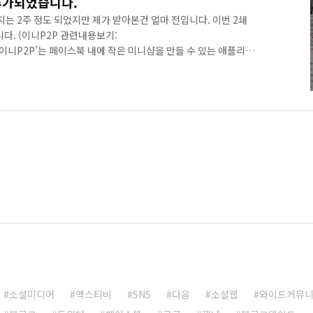
 추가되었습니다.
지는 2주 정도 되었지만 제가 받아본건 얼마 전입니다. 이번 2쇄
니다. (이니P2P 관련내용보기:
85) '이니P2P'는 페이스북 내에 작은 미니샵을 만들 수 있는 애플리케
는 툴입니다. 'Payvment'의 한국판이라 할 수 있죠. 사실 '이
더라면 초판부터 반영했겠지만 책이 출간되기 바로 직전에 그 존재
는 내부 사정으로 홍보를 하지 않고 있다가 얼마전부터 홍보를 시
서 대대적으로 '이니P2P' 내용을 다룰 수는 없었습니다. '8장.
소셜미디어
엑스티비
SNS
다음
소셜웹
와이드커뮤