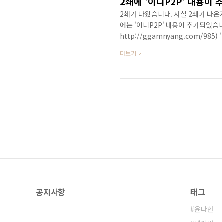
2쇄에 '이니P2P' 내용이
2쇄가 나왔습니다. 사실 2쇄가 나온
에는 '이니P2P' 내용이 추가되었습
http://ggamnyang.com/9
이션으로써 'F-커머스'를 실현할 수 있
더보기
니P2P' 관련 내용을 사전에 알았
를 알게 되었습니다. 관계자의 말로
작했다고 하더군요.. 개정판이 아니어
소셜커머스의 문제점과 앞..
공지사항
태그
윤다현