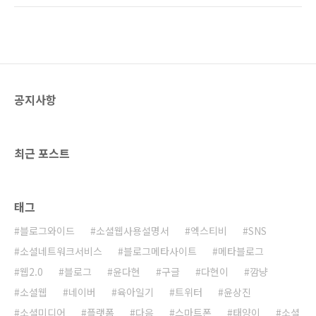
론 뉴스룸이라는 의미가 미디어, 즉 언론사를 의
그 포스트 중 뉴스의 가치가 있는 글들을 블로그
미하지는 않는다고 생각한다. 이름만 블로그에
와이드의 공식 뉴스로 지정하여 발행하는 형태
서 뉴스룸으로 바뀌었지 형식은 블로그 기반의
의 뉴스서비스로써 '인터넷언론'을 지향한다고
정보 제공 웹사이트라고 보면 ..
한다. 수집된 블로그의 포스트를 심사하여 뉴스
의 가치가 있다고 판단되는 글을 '프레스센터'에
등록하여 블로그와이드의 공식뉴스로 발행하는
공지사항
것이다. 이는 1인 미디어인 블로그의 포스트를
인터넷언론으로 승화하여 뉴스의 가치를 제공하
는 획기적인 서비스이다. 물론 '프레스센터'에 등
록된 글에는 원저작자 및 블로그 명을 명확히 밝
최근 포스트
힘으로써 ..
태그
블로그와이드
소셜웹사용설명서
엑스티비
SNS
소셜네트워크서비스
블로그메타사이트
메타블로그
웹2.0
블로그
윤다현
구글
다현이
깜냥
소셜웹
네이버
육아일기
트위터
윤상진
소셜미디어
플랫폼
다음
스마트폰
태양이
소셜