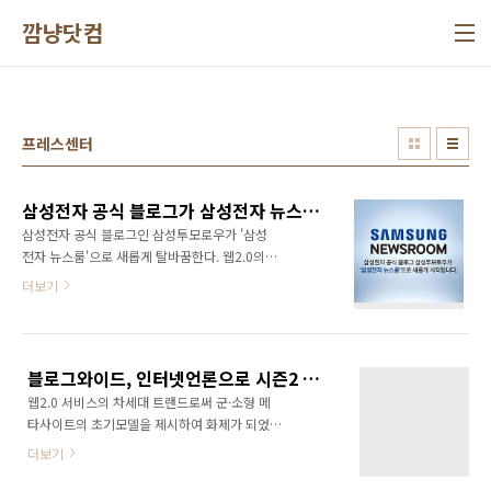
본문 바로가기
깜냥닷컴
프레스센터
삼성전자 공식 블로그가 삼성전자 뉴스룸으로?
삼성전자 공식 블로그인 삼성투모로우가 '삼성
전자 뉴스룸'으로 새롭게 탈바꿈한다. 웹2.0의
대표적인 서비스인 블로그가 뉴스룸으로 재탄생
더보기
한 것일까? 이제는 기업들이 블로그를 비롯한 소
셜미디어가 아닌 아에 미디어가 되고 싶어하는
것으로 보인다. 사실 기업들이 소셜미디어에 관
심을 갖었던 이유는 자신만의 미디어를 보유하
블로그와이드, 인터넷언론으로 시즌2 오픈!
고 싶었던 이유가 상당히 크다. Own Media로
웹2.0 서비스의 차세대 트랜드로써 군·소형 메
가장 각광받은 것이 바로 소셜미디어다. 그런데
타사이트의 초기모델을 제시하여 화제가 되었던
이제 한발 더 나아가 삼성전자가 자체 미디어를
'미디어2.0 블로그와이드(www.blogwide.kr,
하고자 시도하기 시작했다.(물론 삼성전자에게
더보기
발행인 윤상진)'가 시즌2를 오픈 하였다고 밝혔
는 중앙일보 같은 미디어가 있기는 하지만..) 물
다. 블로그와이드(www.blogwide.kr)는 블로