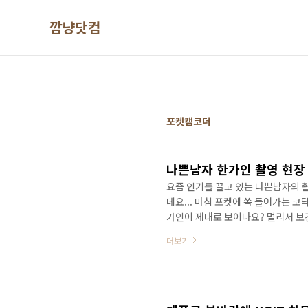
본문 바로가기
깜냥닷컴
포켓캠코더
나쁜남자 한가인 촬영 현장 
요즘 인기를 끌고 있는 나쁜남자의 
데요... 마침 포켓에 쏙 들어가는 
가인이 제대로 보이나요? 멀리서 보긴
는 복받은 넘이야~ (에궁~ 이런 이
더보기