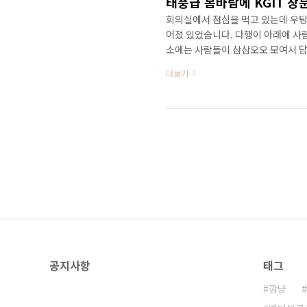
태풍급 봄바람에 KGIT 창문
회의실에서 점심을 먹고 있는데 우탕
어졌 있었습니다. 다행이 아래에 사
소에는 사람들이 삼삼오오 모여서 담
행입니다. 마침 포켓캠코더 Plays
더보기
요. 근데 이정도 바람에 창문이 깨
공지사항
태그
깜냥