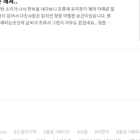
 깨져..
탕 소리가 나서 창밖을 내다보니 강풍에 유리창이 깨져 아래로 떨
람이 없어서 다친사람은 없지만 정말 아찔한 순간이었습니다. 평
배피는곳인데 날씨가 흐려서 그런지 아무도 없었네요.. 정말 다
port가 없어서 떨어지는 장면은 찍지 못하고 그후밖에 못 찍었네
지는거 부실공사아닌가요.. 지금생각해도 너무 아찔합니다.
ucc
소셜미디어
블로그와이드
다음
다현이
블로그메타