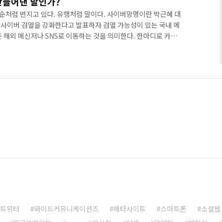
만들어낸 말인가?
처럼 번지고 있다. 유행처럼 말이다. 사이버망명이란 박근혜 대
사이버 검열을 강화한다고 발표하자 검열 가능성이 있는 국내 메
둔 해외 메신저나 SNS로 이동하는 것을 의미한다. 한마디로 카카
에 서버를 둔 메신저 서비스로 이동하는 것을 말한다. 노동당 부
오톡에 대한 불안이 가중되고 있으며 많은 국내 사용자들이 카카
하는 등 강력한 보안을 자랑하는 텔레그램(telegram)으로 급
'의 대표적인 서비스로 부각되고 있다. 대한민국에서 못살겠다며
.
트위터
와이드커뮤니케이션즈
메타사이트
스마트폰
소셜웹