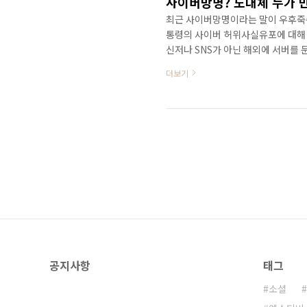
사이버망명? 도대체 누가 
최근 사이버망명이라는 말이 우후죽순
통령의 사이버 허위사실유포에 대해 
신저나 SNS가 아닌 해외에 서버를 
오톡을 버리고 텔레그램과 같이 외국
더보기
대표 카카오톡 압수수색 등으로 카카
오톡을 버리고 모든 대화내용을 암호화
속하게 이동하고 있으며 '사이버망명
이민을 이야기하던 사람들이 실제 행.
공지사항
태그
소셜