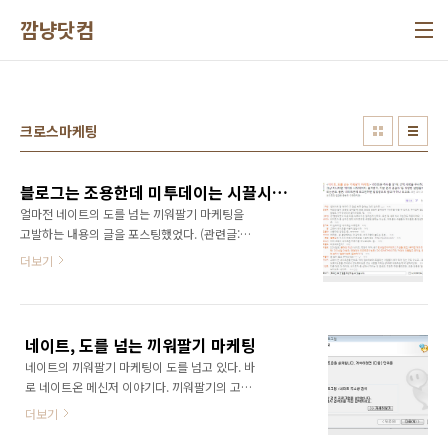
본문 바로가기
깜냥닷컴
크로스마케팅
블로그는 조용한데 미투데이는 시끌시끌~ ㅋㅋ
얼마전 네이트의 도를 넘는 끼워팔기 마케팅을
고발하는 내용의 글을 포스팅했었다. (관련글:
http://www.ggamnyang.com/731) 블로그
더보기
에 달린 댓글은 단 하나... ㅠㅠ 그런데 블로그 네
트워크 미디어인 '태터앤미디어'가 미투데이에
소개한 글에는 댓글이 무려 15개...
(http://me2day.net/tattermedia/2010/07/28#10:26:46)
네이트, 도를 넘는 끼워팔기 마케팅
뭐.. 내글이 많이 퍼져나가는 것은 좋긴 한데... 저
네이트의 끼워팔기 마케팅이 도를 넘고 있다. 바
많은 댓글들이 내 블로그에 달렸으면 얼마나 좋
로 네이트온 메신저 이야기다. 끼워팔기의 고상
을까... 하는 부질없는 생각이... ㅎㅎㅎ 다른 블로
한 표현이 크로스 마케팅일까? 어쨌든... 사실 이
그와 소통을 거의 하고 있지 않기 때문에 댓글이
더보기
부분은 많은 블로거들의 글을 통해서 많은 네티
별로 안달린다는 자기 위안적인 생각들만 하게
즌들이 알고 있을 것이다. 어제 회사 노트북을 새