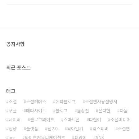
되는군... 훗훗~ 아... 오늘 왜 이리 고독감이 밀려
단장 했다. 비스타를 밀어버리고 윈도우즈7으로
오지? ㅎㅎㅎ 오늘 진짜 외롭다..
갈아탄 것이다. 그리고 오늘 네이트온을 새로 설
치했다. 그런데 무슨 옵션이 이리 많은지... 우선
설치하다 보면 '네이트 주소창 검색'을 추가로 설
치한다는 메시지를 보게 된다. 대부분은 그냥 무
시하고 네이트온을 설치할 것이다. 다음 스텝에
공지사항
서 네이트 주소창 검색 설치 부분을 체크 해제하
면 설치하지 않을 수 있긴 하다. 어쩐지... 집에 있
는 노트북이 주소창에 단어를 입력하면 언제부
터인가 네이트로 검색이 된다 싶었는데... 네이
최근 포스트
트..
태그
소셜
소셜커머스
메타블로그
소셜웹사용설명서
구글
메타사이트
블로그
윤상진
윤다현
다음
네이버
블로그와이드
스마트폰
다현이
소셜미디어
깜냥
플랫폼
웹2.0
육아일기
엑스티비
소셜웹
ucc
와이드커뮤니케이션즈
태양이
SNS