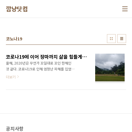
본문 바로가기
깜냥닷컴
코노나19
코로나19에 이어 장마까지 삶을 힘들게 한다
올해, 2020년은 무언가 꼬일대로 꼬인 한해인
것 같다. 코로나19로 인해 엄청난 피해를 입었는
데 이제는 장마까지 길어지면서 고통이 이어지
더보기
고 있다. 한마디로 소상공인들에게는 정말 힘든
시기다. 장마가 길어지면서 관광지는 더욱 심할
것 같다. 이대로 가다가는 여름이 실종되고 그대
로 가을로 넘어가게 된다. 여름 장사는 이대로 끝
인건가? 학교에 제대로 가지 못하는 아이들도 너
무 불쌍하다. ㅠ 거의 1년에 가까운 학창 시절을
인터넷 강의로 대체했으니 말이다. 불쌍한 아이
들.. 더욱 무서운건 코로나19가 가을에 다시 대
공지사항
유행하게 될지도 모른다는 점이다. 2020년은 정