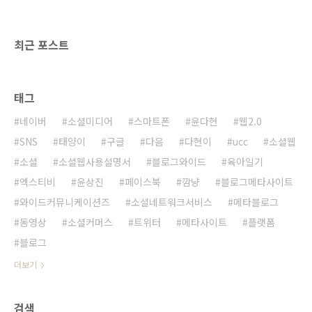
말 힘든 한해다. 개인적으로나, 지구적으로나...
그래도 우리는 이 지구에서 더 오래 살아 남아야
하기에 이 위기를 슬기롭게 헤쳐나가야 한다. 안
최근 포스트
좋..
태그
네이버
소셜미디어
스마트폰
윤다현
웹2.0
SNS
태양이
구글
다음
다현이
ucc
소셜웹
소셜
소셜웹사용설명서
블로그와이드
육아일기
엑스티비
윤상진
페이스북
깜냥
블로그메타사이트
와이드커뮤니케이션즈
소셜네트워크서비스
메타블로그
동영상
소셜커머스
트위터
메타사이트
플랫폼
블로그
더보기
검색