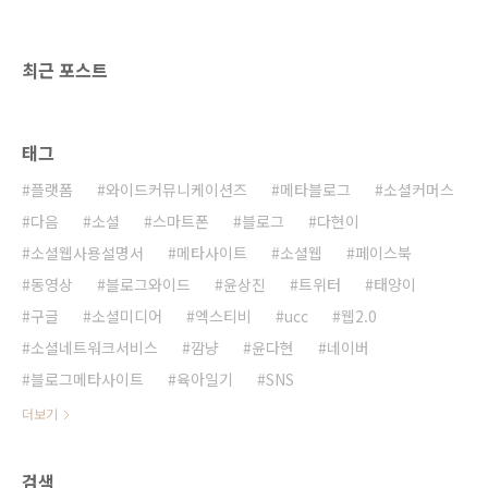
에 달린 댓글 반응이다. 다음에 달린 댓글들은 추
미애장관을 옹호하는 댓글이 많은 것 같다. 같은
기사가 네이버에도 올라왔다. 네이버 기사에 달
최근 포스트
린 댓글..
태그
플랫폼
와이드커뮤니케이션즈
메타블로그
소셜커머스
다음
소셜
스마트폰
블로그
다현이
소셜웹사용설명서
메타사이트
소셜웹
페이스북
동영상
블로그와이드
윤상진
트위터
태양이
구글
소셜미디어
엑스티비
ucc
웹2.0
소셜네트워크서비스
깜냥
윤다현
네이버
블로그메타사이트
육아일기
SNS
더보기
검색