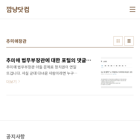
본문 바로가기
깜냥닷컴
추미애장관
추미애 법무부장관에 대한 포털의 댓글 반응은 왜 다를까?
추미애 법무부장관 아들 문제로 정치권이 연일
뜨겁니다. 사실 군대 다녀온 사람이라면 누구나
알고 있을 것이다. 무슨무슨 빽으로 편한 곳으로
더보기
배치받기도 하고 각종 혜택이 있었으니 말이다.
하지만 이건 20년전 이야기이니, 지금 이런 소리
를 한다면 꼰대 소리를 들을게 분명하다. 요즘은
세상이 많이 달라졌으니 군대도 더이상 빽이 통
하지 않아야 하겠다. 그런데 그게 어디 쉽겠는
가? 그렇다면 일반 국민들은 이 사안에 대해 어
떻게 생각할까? 추미애 법무부장관에 대한 각 포
털의 댓글 반응을 살펴보았다. "녹음되는 데 청
공지사항
탁?" vs "추방부냐"..추미애 3라운드 공방 기사