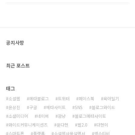
시거나 '좋은글', '좋은글모음'을 검색하시면 쉽
글 모음 20선 전자책을 다운로드 받기 위해서는
게 찾으실 수 있습니다. 구글 플레이 스토어에서
먼저 구글 플레이(Google Play)에서 '읽으면 좋
찾기가 어려우시면 아래의 링크를 클릭하시면
은글' 앱을 스마트폰에 설치하셔야 합니다. 구글
구글 플레이 ..
플레이에 먼저 접속하셔서 "좋은글모음"을 검색
해 보시거나 "읽으면 좋은글"을 검색해 보시면
바로 찾으실 수 있을 겁니다. 검색이 어려우시면
공지사항
읽으면 좋은글 링크를 눌러보시면 바로 구글 플
레이 설치 페이지로 이동합니다. 읽으면 좋은글
앱은 구글 플레이에서 이미 10만 다운로드를 달
성하고 최근에 13만 다운로드를 넘어서는 등 ..
최근 포스트
태그
소셜웹
메타블로그
트위터
페이스북
육아일기
윤상진
구글
메타사이트
SNS
블로그와이드
소셜미디어
네이버
깜냥
블로그메타사이트
와이드커뮤니케이션즈
윤다현
웹2.0
다현이
스마트폰
플랫폼
소셜웹사용설명서
엑스티비