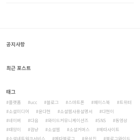
부스가 있는 홀에는 사람이 별로 없었다. 행사를
시탭 등의 태블릿PC까지 등장하면서 스마트 라
단독으로 진행하기에 정말 괜찮은 장소라는 생
이프가 일상이되고 있습니다. 스마트폰 보급율
각이 들었다. 코엑스와 같은 곳에서 이런 행사를
은 35%를 넘어서고 있으며, 연말에는 2,000대
단독으로 ..
의 스마트폰이 보급될 것이라 전망하고 있습니
다. '소셜'은 또 어떻습니까? 트위터가 국내에서
선풍적인 인기를 얻는가 싶더니 이제는 페이스
공지사항
북이 주류 서비스로써 자리매김하고 있습니다.
페이스북은 국내 웹사이트 순위에서 5위(랭키닷
컴 순위 기준)에 오르는 등 그 영향력을 확대해
나가고 있습니다. 이제 우리의 삶에서 '스마트'와
최근 포스트
'소셜'을 ..
태그
플랫폼
ucc
블로그
스마트폰
페이스북
트위터
소셜미디어
윤다현
소셜웹사용설명서
다현이
네이버
다음
와이드커뮤니케이션즈
SNS
동영상
태양이
깜냥
소셜웹
소셜커머스
메타사이트
소셜네트워크서비스
메타블로그
윤상진
블로그와이드