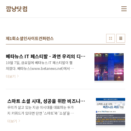
본문 바로가기
깜냥닷컴
제1회소셜인사이트컨퍼런스
베타뉴스 IT 페스티발 - 과연 우리의 디지털 기술은 어디까지 발전할 것인가?
10월 7일, 금요일에 베타뉴스 IT 페스티발이 펼
쳐졌다. 베타뉴스(www.betanews.net)에서 상
반기와 하반기로 나눠서 진행하는 가장 큰 행사
더보기
다. 베타뉴스에 칼럼을 쓰고 있는 필진으로써 한
번쯤 참석했어야 하는 행사였는데 이제야 참석
하게 되었다. 행사장에 도착했을 때는 이미 3시
를 넘기고 있었다. 밀린 업무를 급하게 처리하고
스마트 소셜 시대, 성공을 위한 비즈니스 리드 전략 컨퍼런스 - 세부 프로그램 소개
참석하려다 보니 늦어지게 되었다. 베타뉴스 IT
우리가 살고 있는 지금 이시대를 대표하는 두가
페스티발은 재미있게도 영화관에서 행사가 진행
지 키워드가 있다면 단연 '스마트'와 '소셜'을 꼽
된다. 전자랜드 4층에 위치한 랜드시네마에서 펼
을 수 있습니다. 아이폰의 국내 출시와 함께 시작
쳐졌는데 아주 화려하고 근사해 보였다. 행사장
더보기
된 '스마트' 열풍은 국내 통신산업의 패러다임 자
에 도착했을 때는 발표가 한창 진행되고 있어서
체를 바꾸어 놓고 있습니다. 이후 아이패드, 갤럭