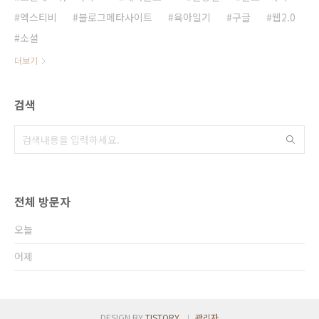
엑스티비
블로그메타사이트
육아일기
구글
웹2.0
소셜
더보기
검색
전체 방문자
오늘
어제
DESIGN BY
TISTORY
관리자