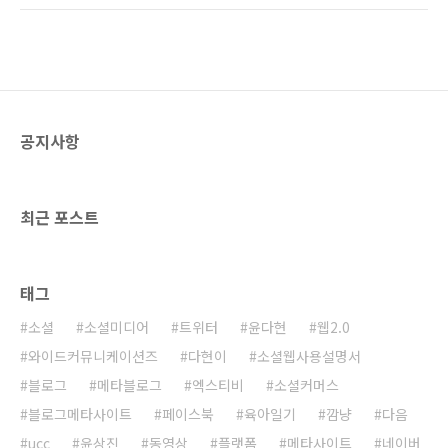
부스가 있는 홀에는 사람이 별로 없었다. 행사를
시탭 등의 태블릿PC까지 등장하면서 스마트 라
단독으로 진행하기에 정말 괜찮은 장소라는 생
이프가 일상이되고 있습니다. 스마트폰 보급율
각이 들었다. 코엑스와 같은 곳에서 이런 행사를
은 35%를 넘어서고 있으며, 연말에는 2,000대
단독으로 ..
의 스마트폰이 보급될 것이라 전망하고 있습니
다. '소셜'은 또 어떻습니까? 트위터가 국내에서
선풍적인 인기를 얻는가 싶더니 이제는 페이스
공지사항
북이 주류 서비스로써 자리매김하고 있습니다.
페이스북은 국내 웹사이트 순위에서 5위(랭키닷
컴 순위 기준)에 오르는 등 그 영향력을 확대해
나가고 있습니다. 이제 우리의 삶에서 '스마트'와
최근 포스트
'소셜'을 ..
태그
소셜
소셜미디어
트위터
윤다현
웹2.0
와이드커뮤니케이션즈
다현이
소셜웹사용설명서
블로그
메타블로그
엑스티비
소셜커머스
블로그메타사이트
페이스북
육아일기
깜냥
다음
ucc
윤상진
동영상
플랫폼
메타사이트
네이버