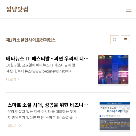
본문 바로가기
깜냥닷컴
제1회소셜인사이트컨퍼런스
베타뉴스 IT 페스티발 - 과연 우리의 디지털 기술은 어디까지 발전할 것인가?
10월 7일, 금요일에 베타뉴스 IT 페스티발이 펼
쳐졌다. 베타뉴스(www.betanews.net)에서 상
반기와 하반기로 나눠서 진행하는 가장 큰 행사
더보기
다. 베타뉴스에 칼럼을 쓰고 있는 필진으로써 한
번쯤 참석했어야 하는 행사였는데 이제야 참석
하게 되었다. 행사장에 도착했을 때는 이미 3시
를 넘기고 있었다. 밀린 업무를 급하게 처리하고
스마트 소셜 시대, 성공을 위한 비즈니스 리드 전략 컨퍼런스 - 세부 프로그램 소개
참석하려다 보니 늦어지게 되었다. 베타뉴스 IT
우리가 살고 있는 지금 이시대를 대표하는 두가
페스티발은 재미있게도 영화관에서 행사가 진행
지 키워드가 있다면 단연 '스마트'와 '소셜'을 꼽
된다. 전자랜드 4층에 위치한 랜드시네마에서 펼
을 수 있습니다. 아이폰의 국내 출시와 함께 시작
쳐졌는데 아주 화려하고 근사해 보였다. 행사장
더보기
된 '스마트' 열풍은 국내 통신산업의 패러다임 자
에 도착했을 때는 발표가 한창 진행되고 있어서
체를 바꾸어 놓고 있습니다. 이후 아이패드, 갤럭