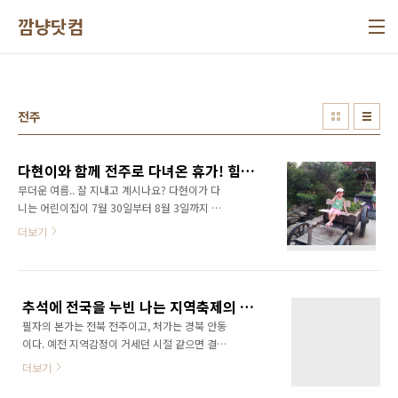
본문 바로가기
깜냥닷컴
전주
다현이와 함께 전주로 다녀온 휴가! 힘들었지만 행복한 시간들...
무더운 여름.. 잘 지내고 계시나요? 다현이가 다
니는 어린이집이 7월 30일부터 8월 3일까지 방
학이어서 여름 휴가를 다현이 방학에 맞춰서 다
더보기
녀왔습니다. 이제 막 70일 지난 둘째가 있기 때
문에 다현이와 둘이서 할아버지 할머니가 계시
는 전주 큰집으로 향했습니다. 마침 큰 코모, 작
은 고모도 시간이 맞아서 함께 전주로 가게 되었
추석에 전국을 누빈 나는 지역축제의 새로운 시장을 보게 되었다!!!
습니다. 정말 오랜만에 가족들이 모인 자리인 듯
필자의 본가는 전북 전주이고, 처가는 경북 안동
했습니다. 그런데 다현이가 감기에 걸려 있는 상
이다. 예전 지역감정이 거세던 시절 같으면 결혼
황이어서 제대로 놀지도 못했답니다. 게다가 전
하는것 자체가 굉장히 큰 이슈가 되었을지 모른
주가 어찌나 덥던지... 다현이는 조금만 움직여도
더보기
다. 하지만 지금은 그런 지역감정이 거의 사라진
땀이 주르륵 흐르는데 감기에 걸려 놓다 보니 에
것 같다. 정치판만 빼고는... ^^ 이번 추석에 서울