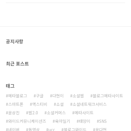
어컨은 커녕 선풍기 바람도 제대로 못 쐬었죠..
에서 안동에 먼저 들렀다가, 국도를 타고 전주로
요즘 전주에는 한옥마을을 잘 꾸며서 관광상품
왔다. 그리고 다시 서울로 돌아오는... 말그대로
으로 내놓고 있는데요, 전주집이 한옥마을 바로
전국 일주를 한것이다. 안동! 한국 정신문화의 수
근처랍니다...
도라는 슬로건이 멋스럽게 느껴질만큼 멋진 곳
이다. 또한 많은 축제가 펼쳐지는 곳이다. 국제탈
춤페스티발, 한우축제 등등... 지역축제의 초창기
공지사항
부터 대를 이어온 것으로 보인다. 그만큼 전통이
오래된 것이라는 생각이 든다. 그런데 국도를 타
고 경상-충청-전라로 넘어오면서 보니 지역축제
를 안하는 지자체가 거의 없었다. 특히 10월은..
최근 포스트
태그
메타블로그
구글
다현이
소셜웹
블로그메타사이트
스마트폰
엑스티비
소셜
소셜네트워크서비스
윤상진
웹2.0
소셜커머스
메타사이트
와이드커뮤니케이션즈
육아일기
태양이
SNS
네이버
동영상
ucc
블로그와이드
윤다현