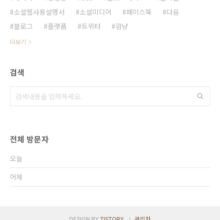
소셜웹사용설명서
소셜미디어
페이스북
다음
블로그
플랫폼
트위터
깜냥
더보기
검색
전체 방문자
오늘
어제
DESIGN BY
TISTORY
관리자