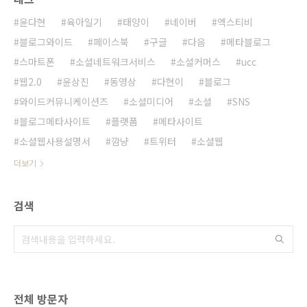
윤다현
육아일기
태양이
네이버
엑스티비
블로그와이드
페이스북
구글
다음
메타블로그
스마트폰
소셜네트워크서비스
소셜커머스
ucc
웹2.0
윤상진
동영상
다현이
블로그
와이드커뮤니케이션즈
소셜미디어
소셜
SNS
블로그메타사이트
플랫폼
메타사이트
소셜웹사용설명서
깜냥
트위터
소셜웹
더보기
검색
전체 방문자