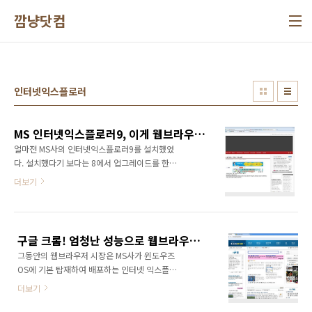
본문 바로가기
깜냥닷컴
인터넷익스플로러
MS 인터넷익스플로러9, 이게 웹브라우저 맞나?
얼마전 MS사의 인터넷익스플로러9를 설치했었
다. 설치했다기 보다는 8에서 업그레이드를 한
것이다. 아직 정식버전은 아니고 최종평가판이
더보기
라고 한다. 다운로드 이벤트를 하길레 별생각 없
이 업그레이드를 했다. 그런데 이게 무슨 일이란
말인가... 수시로 인터넷익스플로러가 다운되고
있다. 다시 8버전으로 돌아갈려고 해도 어떻게
구글 크롬! 엄청난 성능으로 웹브라우저 시장에 등장!
해야 하는지 감도 안온다. 게다가 몇번 다운되고
그동안의 웹브라우저 시장은 MS사가 윈도우즈
나면 이제는 이미지가 표시되지 않는다. 혹시 몰
OS에 기본 탑재하여 배포하는 인터넷 익스플로
라서 노트북은 재부팅했는데도 여전히 이미지가
러가 대세를 이루면서 독과점 시장을 형성하고
표시되지 않는다. 시스템 자체도 버벅대는 것 같
더보기
있었다. 그것에 대항하여 파이어폭스와 오페라
고... 인터넷익스플로러9에서 바라본 깜냥이의
가 선전 하고 있었고 구글에서 파이어폭스를 지