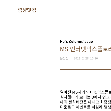
본문 바로가기
깜냥닷컴
He's Column/Issue
MS 인터넷익스플로러
윤상진
2011. 2. 28. 15:36
얼마전 MS사의 인터넷익스플로
설치했다기 보다는 8에서 업그
아직 정식버전은 아니고 최종평
다운로드 이벤트를 하길레 별생