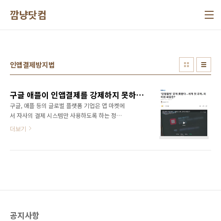
본문 바로가기
깜냥닷컴
인앱결제방지법
구글 애플이 인앱결제를 강제하지 못하게 하는 인앱결제 방지법 국회 통과
구글, 애플 등의 글로벌 플랫폼 기업은 앱 마켓에
서 자사의 결제 시스템만 사용하도록 하는 정책
을 고수해 왔다. 결제 수수료도 30%나 되지만
더보기
구글(플레이스토어), 애플(앱스토어)에서 운영하
는 앱 마켓이 가장 큰 앱 유통 플랫폼이기에 앱
개발사나 게임 개발사는 울며 겨자먹기로 따를
수밖에 없는 실정이다. 하지만 이번에 '인앱결제
방지법'이 국회를 통과하면서 더이상 인앱결제
를 강제적으로 요구할 수 없게 되었다. 자사의 결
제 시스템을 강제해 왔던 인앱결제가 자유롭게
되면 결제 수수료를 낮출 수 있어서 수익성이 늘
공지사항
어나게 된다. 또한 구글이나 애플 등의 앱마켓 사