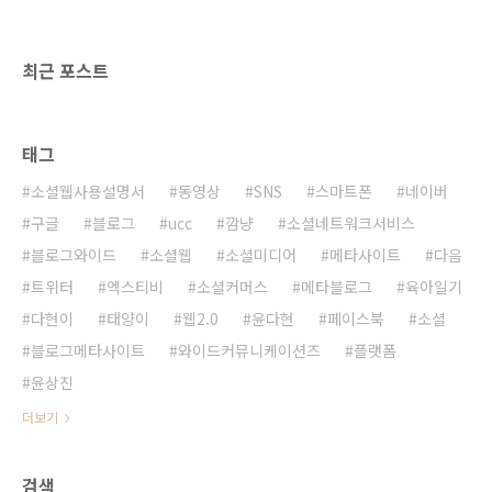
업자가 앱을 심사하는 과정에서 불이익을 주는
행위도 하지 못하게 했다. 플랫폼 입장에서는 엄
청난 규제인 셈이다. 솔직히 너무 파격적인 법안
최근 포스트
이 통과되었다...
태그
소셜웹사용설명서
동영상
SNS
스마트폰
네이버
구글
블로그
ucc
깜냥
소셜네트워크서비스
블로그와이드
소셜웹
소셜미디어
메타사이트
다음
트위터
엑스티비
소셜커머스
메타블로그
육아일기
다현이
태양이
웹2.0
윤다현
페이스북
소셜
블로그메타사이트
와이드커뮤니케이션즈
플랫폼
윤상진
더보기
검색