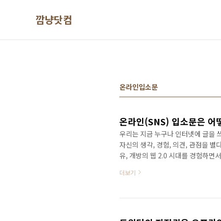
본문 바로가기
깜냥닷컴
온라인입소문
온라인(SNS) 입소문은 어
우리는 지금 누구나 인터넷에 글을 쓰
자신의 생각, 경험, 의견, 관점을 별
유, 개방의 웹 2.0 시대를 경험하면
관점을 온라인에 거리낌없이 풀어내기
더보기
시간이 지남에 따라 묻히게 된다. 
발칵 뒤집어 놓기도 한다. 이번 채
엄청난 타격을 받기에 충분했다(채선당 사
면..