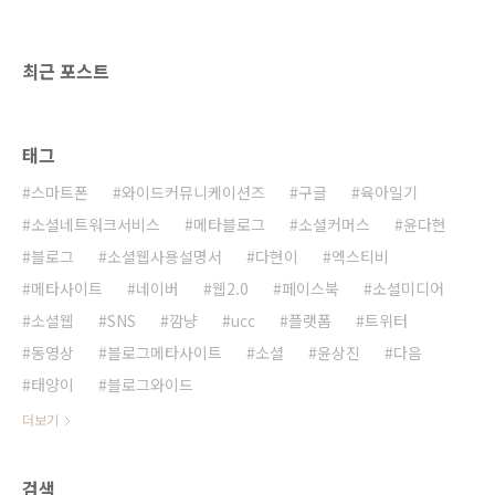
이유였다. 부모로써 아이들에게 가장 해주고 싶
은 것이 바로 다양한 경험을 할 수 있도록 해주는
것이라고 생각하기 때문이다. 이러한 다양한 경
최근 포스트
험은 아이들의 자..
태그
스마트폰
와이드커뮤니케이션즈
구글
육아일기
소셜네트워크서비스
메타블로그
소셜커머스
윤다현
블로그
소셜웹사용설명서
다현이
엑스티비
메타사이트
네이버
웹2.0
페이스북
소셜미디어
소셜웹
SNS
깜냥
ucc
플랫폼
트위터
동영상
블로그메타사이트
소셜
윤상진
다음
태양이
블로그와이드
더보기
검색