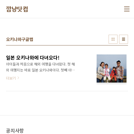
본문 바로가기
깜냥닷컴
오키나와구글맵
일본 오키나와에 다녀오다!
아이들과 처음으로 해외 여행을 다녀왔다. 첫 해
외 여행지는 바로 일본 오키나와이다. 첫째 아이
친구들중에 비행기 안타본 애가 한명도 없다는
더보기
말에 제주도에 다녀왔었고, 친구들중에 해외 여
행 안가본 애는 한명도 없다는 말에 일본 오키나
와를 가게 되었다. 오키나와는 일본 영토이기는
해도 대만에 더 가까운 섬이다. 남태평양의 어느
섬 같은 느낌이다. 우리에게 제주도가 있다면 일
본에게는 오키나와가 있다고 할 정도로 일본에
서도 손꼽히는 휴양지이다. 옥색 바다가 너무 아
름다웠다. 아이들에게 한국을 벗어나 전혀 새로
공지사항
운 나라를 경험하게 해주고 싶었다. 그게 가장 큰