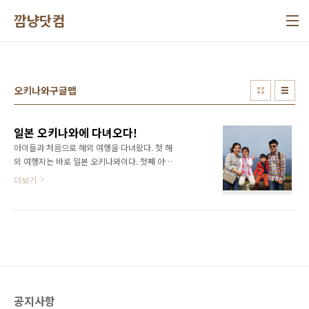
본문 바로가기
깜냥닷컴
오키나와구글맵
일본 오키나와에 다녀오다!
아이들과 처음으로 해외 여행을 다녀왔다. 첫 해
외 여행지는 바로 일본 오키나와이다. 첫째 아이
친구들중에 비행기 안타본 애가 한명도 없다는
더보기
말에 제주도에 다녀왔었고, 친구들중에 해외 여
행 안가본 애는 한명도 없다는 말에 일본 오키나
와를 가게 되었다. 오키나와는 일본 영토이기는
해도 대만에 더 가까운 섬이다. 남태평양의 어느
섬 같은 느낌이다. 우리에게 제주도가 있다면 일
본에게는 오키나와가 있다고 할 정도로 일본에
서도 손꼽히는 휴양지이다. 옥색 바다가 너무 아
름다웠다. 아이들에게 한국을 벗어나 전혀 새로
공지사항
운 나라를 경험하게 해주고 싶었다. 그게 가장 큰