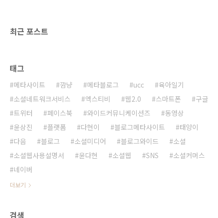
이유였다. 부모로써 아이들에게 가장 해주고 싶
은 것이 바로 다양한 경험을 할 수 있도록 해주는
것이라고 생각하기 때문이다. 이러한 다양한 경
최근 포스트
험은 아이들의 자..
태그
메타사이트
깜냥
메타블로그
ucc
육아일기
소셜네트워크서비스
엑스티비
웹2.0
스마트폰
구글
트위터
페이스북
와이드커뮤니케이션즈
동영상
윤상진
플랫폼
다현이
블로그메타사이트
태양이
다음
블로그
소셜미디어
블로그와이드
소셜
소셜웹사용설명서
윤다현
소셜웹
SNS
소셜커머스
네이버
더보기
검색