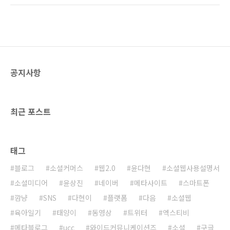
업자가 앱을 심사하는 과정에서 불이익을 주는
매수익 배분비율을 5대 5로 조정하겠다는 입장
행위도 하지 못하게 했다. 플랫폼 입장에서는 엄
이다. 이렇게 되면 이통사가 15%를, 구글이
청난 규제인 셈이다. 솔직히 너무 파격적인 법안
15%를 챙기게 된다. 구글은 현재 전세계 이동통
이 통과되었다...
신사들과 수익 배분 협상을 진행 중이라고 한다.
(관련 기사:
http://news.hankooki.com/lpage/economy/201401/h201401150332332154
공지사항
사실 구글에 대한 의존도가 높아가고 기술적으
로 종속되면서 구글의 요구를 받아들이지 않을
수 없는 지경에 이르고 말았다. 지금 당장은 이통
사들이 구글의 요..
최근 포스트
태그
블로그
소셜커머스
웹2.0
윤다현
소셜웹사용설명서
소셜미디어
윤상진
네이버
메타사이트
스마트폰
깜냥
SNS
다현이
플랫폼
다음
소셜웹
육아일기
태양이
동영상
트위터
엑스티비
메타블로그
ucc
와이드커뮤니케이션즈
소셜
구글