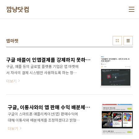
본문 바로가기
깜냥닷컴
앱마켓
구글 애플이 인앱결제를 강제하지 못하게 하는 인앱결제 방지법 국회 통과
구글, 애플 등의 글로벌 플랫폼 기업은 앱 마켓에
서 자사의 결제 시스템만 사용하도록 하는 정책
을 고수해 왔다. 결제 수수료도 30%나 되지만
더보기
구글(플레이스토어), 애플(앱스토어)에서 운영하
는 앱 마켓이 가장 큰 앱 유통 플랫폼이기에 앱
개발사나 게임 개발사는 울며 겨자먹기로 따를
수밖에 없는 실정이다. 하지만 이번에 '인앱결제
구글, 이통사와의 앱 판매 수익 배분체계 조정한다
방지법'이 국회를 통과하면서 더이상 인앱결제
구글이 스마트폰 애플리케이션(앱) 판매수익에
를 강제적으로 요구할 수 없게 되었다. 자사의 결
대해 이통사와 배분체계를 조정하겠다고 밝혔
제 시스템을 강제해 왔던 인앱결제가 자유롭게
다. 현재는 앱이 판매되면 앱 개발사가 70%를
되면 결제 수수료를 낮출 수 있어서 수익성이 늘
더보기
가져가고 나머지 30%중 이통사가 27%, 구글이
어나게 된다. 또한 구글이나 애플 등의 앱마켓 사
3%를 가져가는 구조였다. 하지만 구글은 앱 판