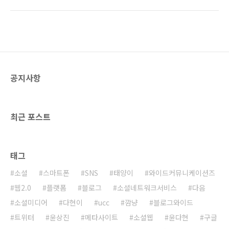
가격이 떨어질 때를 기다리다 보니 갤럭시S가 나
사가 작성되고 있다. 물론 사람들은 실소를 급할
왔고 이제는 아이폰4를 기다리고 있다. 이러다가
수 없을 것이다. 나또한 마찬가지이다. 하지만 베
는 기다리다가 죽는건 아닌지... ㅎㅎㅎ IT 블로
가는 이런 버즈마케팅을 통해서 이미 엄청나게
그를 운영하려면 스마트폰이 하나 있어야 하는
많은..
데... 에휴... ㅎㅎㅎ 그렇다고 무턱대고 지를수도
없는 일이다. 한번 사면 적어도 2년을 써야 하기
때문이다. 단말기 가격도 가격이지만 요금제도
공지사항
부담이 되는게 사실이다. 적어도 한달에 45,000
원은 기본으로 들어가는데... 어떤 스마트폰을 구
매해야 할지 도저히 판단이 서지 않는다. 우선은
아이폰4가 출시되면 그때 가서 다시 생각을 ..
최근 포스트
태그
소셜
스마트폰
SNS
태양이
와이드커뮤니케이션즈
웹2.0
플랫폼
블로그
소셜네트워크서비스
다음
소셜미디어
다현이
ucc
깜냥
블로그와이드
트위터
윤상진
메타사이트
소셜웹
윤다현
구글