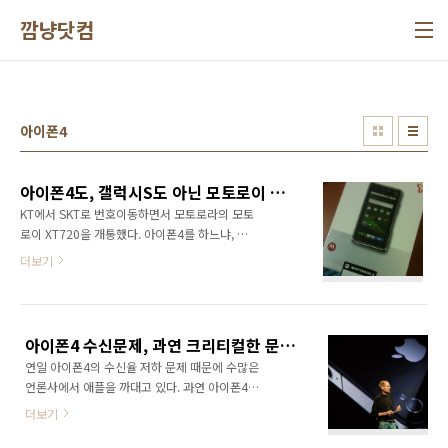
본문 바로가기
깜냥닷컴
아이폰4
아이폰4도, 갤럭시S도 아닌 모토로이 선택! 이젠 나도 스마트폰 유저다!
KT에서 SKT로 번호이동하면서 모토로라의 모토
로이 XT720을 개통했다. 아이폰4를 하느냐, 갤
럭시S로 하느냐 고민도 많이 했지만 결국 선택한
더보기
건 모토로이!!! why??? 결국은 돈이 문제다. 기
기값을 할부금으로 내는 것도 문제지만 통신요
금이 한달에 5만원이라니... (45,000원짜리 요
금제를 쓸 경우 부가세까지 합치게 되면 49,500
아이폰4 수신문제, 과연 크리티컬한 문제일까?
원이 됨) 5만원씩 내면서 스마트폰을 이용할만
연일 아이폰4의 수신율 저하 문제 때문에 수많은
큼 스마트폰에 대한 니즈가 크지 않은 것도 한몫
언론사에서 애플을 까대고 있다. 과연 아이폰4의
했을 것이다. 오늘 모토로이 XT720을 받았다.
수신문제가 우리에게도 크리티컬한 문제가 될
인증샷을 올려볼까? 아이러니하게도 인증샷은
더보기
수 있을까? 아직 대한민국에서는 출시가 되지도
회사 직원이 갖고 있는 아이폰을 이용해서 촬영
않았고 써보지도 않았기 때문에 정확히 이야기