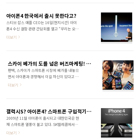
했다. *^^* 1. 처음 택배로 온 모습니다. 이제 나
하기는 좀 그렇지만 이거 한가지만은 분명해 보
도 SKT의 품으로 들어가게 되는 걸까? ㅎㅎ 2.
인다. 미국과 대한민국의 무선통신망 차이로 인
드디어 개봉하고 있는 모습니다. ..
아이폰4 한국에서 출시 못한다고?
해 분명 대한민국에서는 그렇게 크리티컬한 문
스티브 잡스 애플 CEO는 16일(현지시간) 아이
제가 안될 수 있다는 것! 사실 대한민국은 면적이
폰4 수신 결함 관련 간담회를 열고 “우리는 오는
좁은 데다가 많은 기지국이 설치되어 있어 거의
30일 한국을 제외한 17개국에 아이폰4를 출시
더보기
대부분의 지역에서 휴대폰을 이용하는데 큰 문
할 것(Also on July 30th, we're going to
제가 되지 않고 있다. 한마디로 휴대폰의 안테나
bring the iPhone to 17 more countries,
가 1~2개 뜨는 곳을 찾기도 쉽지 않다는 이야기!
with the omission of South Korea)”이라고
(엘리베이터에서나 1~2개 뜨려나?) 하지만 미국
밝혔다. 잡스는 당초 예고했던 아이폰4 2차 발매
은? 면적이 넓기 때문에 휴대폰 전파를 받기가
스카이 베가의 도를 넘은 버즈마케팅! 나름 성공한건가? ㅋㅋ
18개국 중에서 한국만 쏙 빼버린 것이다. 이유는
쉽지 않다. 안테나..
팬택, 스카이가 스마트폰 시장에 베가를 내놓으
한국 정부의 허가 절차 문제라고만 짤막히 설명
면서 아이폰과 경쟁해서 이길 자신이 있다고 이
했다. 이게 무슨 마른 하늘에 날벼락 같은 소리인
야기해 화제다. 베가의 경쟁상대는 아이폰4 라는
가? 아이폰4가 나오기만을 손꼽아 기다리고 있
더보기
것! 참으로 코웃음을 칠 일이다! 하지만 이들의
었는데... 아이폰이 또다시 담달폰이 되는 것인
마케팅은 나름 성공한 것으로 보인다. 아, 여기서
가? 물론 KT에서 어떻게든 문제를 풀어내겠지만
잠깐... 그냥 마케팅이 아니라 버즈마케팅이라고
언제 출시될지는 기약할 수 없..
해야 하나? 이상한 짓을 해서 일약 이슈로 만드
갤럭시S? 아이폰4? 스마트폰 구입적기는 언제?
는 마케팅 기법인 버즈마케팅 말이다. 예전에 '선
2009년 11월 아이폰이 출시되고 대한민국은 현
영아 사랑해'와 같은 형태의 마케팅을 생각하면
재 스마트폰 열풍이 불고 있다. SK텔레콤에서는
이해가 쉬울 것이다. 지금 베가의 마케팅이 꼭 이
데이터무제한 요금제도 내놓은 상태이다. 하지
더보기
런 형태다. 버즈마케팅! 사람들이 코웃음을 치면
만 여전히 나는 아직 스마트폰이 없다. 아이폰3
서 곳곳에서 베가에 대한 포스팅을 하고 있고 기