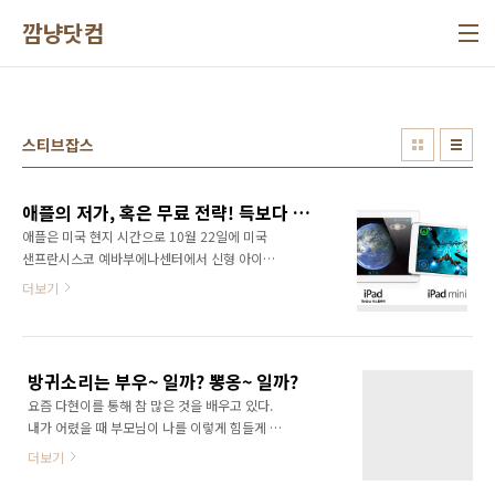
본문 바로가기
깜냥닷컴
스티브잡스
애플의 저가, 혹은 무료 전략! 득보다 실이 크다!
애플은 미국 현지 시간으로 10월 22일에 미국
샌프란시스코 예바부에나센터에서 신형 아이패
드 미니와 에어를 선보였다. 두 배의 화질에 더
더보기
얇고 가벼워진 신형 아이패드 미니와 에어를 출
시하며 전작 모델들에 대한 가격 인하를 단행했
다. 매킨토시 컴퓨터의 운영체제(OS) 매버릭스
등 기존 유료 프로그램도 무료로 전환했다. 다분
방귀소리는 부우~ 일까? 뽕옹~ 일까?
히 삼성전자와 마이크로소프트를 의식한 마케팅
요즘 다현이를 통해 참 많은 것을 배우고 있다.
전략이다. 게다가 안드로이드를 탑재한 저가 태
내가 어렸을 때 부모님이 나를 이렇게 힘들게 키
블릿이 대거 등장하고 있기 때문에 가격 인하는
우셨겠구나.. 하는 생각이 가장 크게 든다. 아이
불가피해 보인다. 하지만 과연 애플의 저가, 혹은
더보기
를 키워봐야 어른이 된다는 이야기를 실감하고
무료 전략이 애플에게 득이 될지는 의문이다. 애
있다. 대부분의 어린 시절을 기억하지 못하는 나