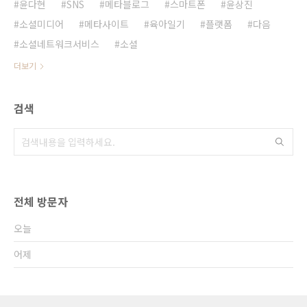
윤다현
SNS
메타블로그
스마트폰
윤상진
소셜미디어
메타사이트
육아일기
플랫폼
다음
소셜네트워크서비스
소셜
더보기
검색
전체 방문자
오늘
어제