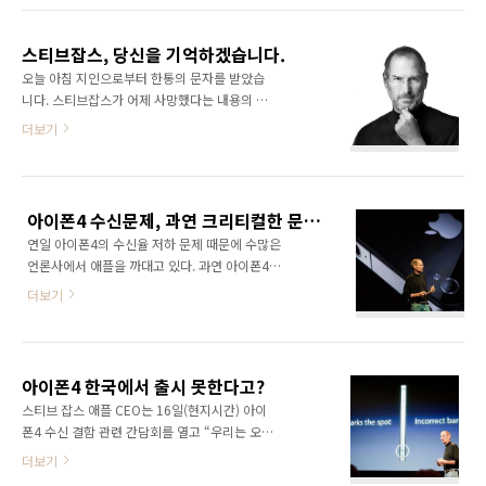
플에게 전환점이 되거나 위기 상황을 겪게 되면
로써는 다현이를 거울삼아 나의 어린시절을 보
사라들은 궁금해 한다. 스티브잡스라면 어땠을
고 있다. 그래... 난 지지리도 말 안듣는 아이였을
까? 애플의 브랜드 이미지는 스티브잡스가 만들
스티브잡스, 당신을 기억하겠습니다.
꺼야~ ㅋㅋ 그런데 요즘 다현이를 통해 새로운
어 냈다고 해도 과언이 ..
오늘 아침 지인으로부터 한통의 문자를 받았습
사실을 하나 알게 되었다. 바로 방귀소리다. 어느
니다. 스티브잡스가 어제 사망했다는 내용의 문
날 방귀를 뀌었는데 다현이가 '부우~~' 하고 따
자였습니다. 사실 저는 아이폰을 쓰지도 않고 아
더보기
라한 것이다. 그런데 공교롭게도 나는 '뽀옹~~'
이패드를 쓰지도 않고 맥북을 쓰지도 않습니다.
하고 장난치면서 뀌고 있었다. 순간 머리속을 스
흔히 이야기하는 애플빠도 아닙니다. 폐쇄적인
쳐지나가는 생각이 있었다. 결국 나는, 세상이 만
아이폰보다 안드로이드의 오픈 정책을 더 좋아
들어 놓은 고정관념에 사로잡혀 있는 나를 발견
하는 사람입니다. 그런데 가슴 한켠이 아련해지
하게 되었다. 고정관념! 그냥 방귀소리는 '뽀옹
아이폰4 수신문제, 과연 크리티컬한 문제일까?
더군요.... 그가 정말 이 세상 사람이 아니라니....
~~..
연일 아이폰4의 수신율 저하 문제 때문에 수많은
허탈해졌습니다. 네.. 그렇습니다. 정말 허탈해졌
언론사에서 애플을 까대고 있다. 과연 아이폰4의
습니다. 그리고 슬퍼졌습니다. 정말 사람이라면
수신문제가 우리에게도 크리티컬한 문제가 될
누구도 피할 수 없는 것이 죽음이라는 것입니다.
더보기
수 있을까? 아직 대한민국에서는 출시가 되지도
사후세계가 있을 지도 모르지만 이 세상에서는
않았고 써보지도 않았기 때문에 정확히 이야기
더이상 그를 볼 수 없게 되었습니다. 하지만 기억
하기는 좀 그렇지만 이거 한가지만은 분명해 보
하겠습니다. 당신이 바꾸어 놓은 놀라운 업적을
인다. 미국과 대한민국의 무선통신망 차이로 인
기억하겠습니다. 당신이 바꾸어 놓은 놀라운 세
아이폰4 한국에서 출시 못한다고?
해 분명 대한민국에서는 그렇게 크리티컬한 문
상을 기억하겠습..
스티브 잡스 애플 CEO는 16일(현지시간) 아이
제가 안될 수 있다는 것! 사실 대한민국은 면적이
폰4 수신 결함 관련 간담회를 열고 “우리는 오는
좁은 데다가 많은 기지국이 설치되어 있어 거의
30일 한국을 제외한 17개국에 아이폰4를 출시
더보기
대부분의 지역에서 휴대폰을 이용하는데 큰 문
할 것(Also on July 30th, we're going to
제가 되지 않고 있다. 한마디로 휴대폰의 안테나