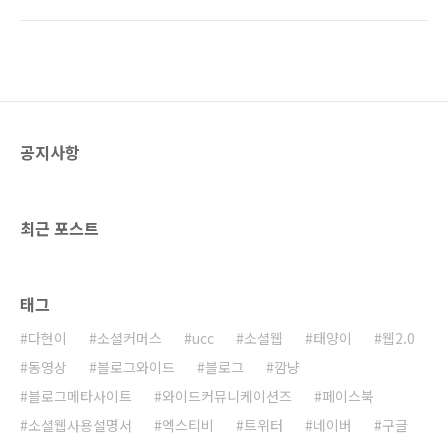
bring the iPhone to 17 more countries,
가 1~2개 뜨는 곳을 찾기도 쉽지 않다는 이야기!
with the omission of South Korea)”이라고
(엘리베이터에서나 1~2개 뜨려나?) 하지만 미국
밝혔다. 잡스는 당초 예고했던 아이폰4 2차 발매
은? 면적이 넓기 때문에 휴대폰 전파를 받기가
18개국 중에서 한국만 쏙 빼버린 것이다. 이유는
쉽지 않다. 안테나..
한국 정부의 허가 절차 문제라고만 짤막히 설명
했다. 이게 무슨 마른 하늘에 날벼락 같은 소리인
가? 아이폰4가 나오기만을 손꼽아 기다리고 있
공지사항
었는데... 아이폰이 또다시 담달폰이 되는 것인
가? 물론 KT에서 어떻게든 문제를 풀어내겠지만
언제 출시될지는 기약할 수 없..
최근 포스트
태그
다현이
소셜커머스
ucc
소셜웹
태양이
웹2.0
동영상
블로그와이드
블로그
깜냥
블로그메타사이트
와이드커뮤니케이션즈
페이스북
소셜웹사용설명서
엑스티비
트위터
네이버
구글