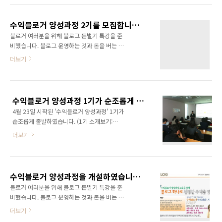
을 것이라 생각합니다. 무엇보다 강의를 통해 돈
이 들어와서 볼지도 모르겠지만 블로그는 오로
을 벌고자 이일을 시작한 것은 아닙니다. 블로거
지 당신 자신의 것이다. 그것에 어떤 글을 쓰던
여러분과 진정으로 수익이 될 수 있는 일을 찾아
수익블로거 양성과정 2기를 모집합니다!!!
모두 여러분의 마음이다. 그걸 너무 남을 의식하
보고자 함입..
블로거 여러분을 위해 블로그 돈벌기 특강을 준
게 되면 글을 쓰지 못한다. 인터넷에 글을 써서
비했습니다. 블로그 운영하는 것과 돈을 버는 것
오픈하는게 부끄러운가? 나를 아는 사람이 와서
은 참 다른 것 같습니다. 파워블로거이면서도 돈
더보기
내 글을 볼까봐 신경쓰이는가? 처음에는 다 그렇
은 전혀 못버는 분이 참 많쵸~ 하지만 블로그만
다. 하지만 글을 쓰고 사람들이 반응을 하게 되면
잘 운영해도 꽤 많은 돈을 벌 수 있습니다. (여기
오히려 이러한 관심을 즐기게 될 것이다. 용기를
에서 얼마 이상 벌 수 있다고 자신 있게 이야기
내자! 마음 편하게 글을 쓰자! 그러다 보면 여러
하는 사람이 있다고 하면 사기이니 조심하십시
분만의 글쓰기 노하우가 생기게 될 것이다. 처음
수익블로거 양성과정 1기가 순조롭게 출발하였습니다.
요! ㅎㅎ) 이제 블로거들도 조금만 알면 큰 돈을
부터 돈 벌..
4월 23일 시작된 '수익블로거 양성과정' 1기가
벌 수 있습니다. 이름하여 '수익블로거 양성과
순조롭게 출발하였습니다. (1기 소개보기:
정'입니다. 5월 11일, '수익블로거 양성과정' 2기
http://www.ggamnyang.com/1048) 1기이
를 모집합니다. 강사진이 정말 빵빵합니다. 빈말
더보기
기 때문에 인지도가 없는 상태에서도 20여분이
이 아니라 정말 최고의 강사진입니다!!! 애드센
참여해 주셨습니다. 모든 분들께 감사드립니다.
스로만 월 70만원 이상의 수익을 내고 있는 투데
블로그로 수익을 낼 수 있는 그날까지 모두모두
이텐(www.today10.com)의 이동철 대표! '깜
가 열심히 해주시기 바랍니다. 그리고 1기가 시
냥이의 웹2.0 이야기!'와 블로그와이드..
수익블로거 양성과정을 개설하였습니다. 블로거 여러분과 함께 만들어가고자 합니다!!!
작됨과 동시에 2기도 모집을 시작했습니다. 관심
블로거 여러분을 위해 블로그 돈벌기 특강을 준
있으신 분들은 적극적으로 동참해주시기 바랍니
비했습니다. 블로그 운영하는 것과 돈을 버는 것
다. 감사합니다. 수익블로거 양성과정 2기 신청
은 참 다른 것 같습니다. 파워블로거이면서도 돈
더보기
하기: http://ggamnyang.com/1056 강의가
은 전혀 못버는 분이 참 많쵸~ 하지만 블로그만
끝나고 뒷풀이까지 했습니다. 모두 즐거운 시간