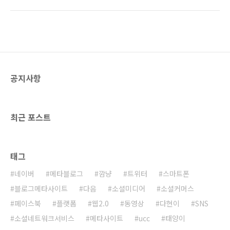
잘 운영해도 꽤 많은 돈을 벌 수 있습니다. (여기
을 보낸 것 같습니다. 다시 한번 '수익블로거 양
에서 얼마 이상 벌 수 있다고 자신 있게 이야기
성과정' 1기에 동참해주신 모든 분들께 감사합니
하는 사람이 있다고 하면 사기이니 조심하십시
다. 다음 강의 때 뵙도록 하겠습니다.
요! ㅎㅎ) 이제 블로거들도 조금만 알면 큰 돈을
벌 수 있습니다. 이름하여 '수익블로거 양성과
정'입니다. 4월 23일, '수익블로거 양성과정' 1기
를 모집합니다. 강사진이 정말 빵빵합니다. 빈말
공지사항
이 아니라 정말 최고의 강사진입니다!!! 애드센
스로만 월 70만원 이상의 수익을 내고 있는 투데
이텐(www.today10.com)의 이동철 대표! '깜
냥이의 웹2.0 이야기!'와 블로그와이드..
최근 포스트
태그
네이버
메타블로그
깜냥
트위터
스마트폰
블로그메타사이트
다음
소셜미디어
소셜커머스
페이스북
플랫폼
웹2.0
동영상
다현이
SNS
소셜네트워크서비스
메타사이트
ucc
태양이