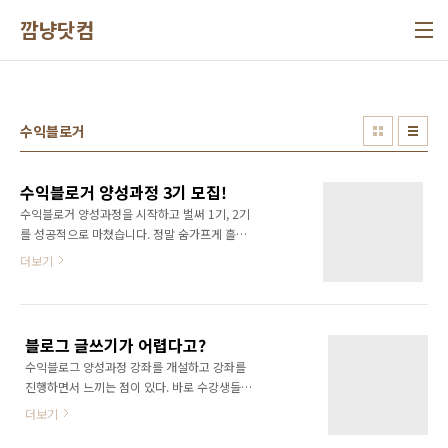
본문 바로가기
깜냥닷컴
수익블로거
수익블로거 양성과정 3기 모집!
수익블로거 양성과정을 시작하고 벌써 1기, 2기
를 성공적으로 마쳤습니다. 정말 숨가프게 흘러
간 시간이었습니다. 이번에 또다시 여세를 몰아
더보기
3기 수강생을 모집합니다. 블로그를 운영하면서
방문자가 없다고 고민하시는 분, 돈이 안벌린다
고 고민하시는 분이 계시면 '수익블로거 양성과
정'을 들어보시기 바랍니다. 블로그의 기초부터
블로그 글쓰기가 어렵다고?
방문자를 모으는 방법, 수익을 낼 수 있는 다양한
수익블로그 양성과정 강좌를 개설하고 강좌를
방법은 전수합니다. 책의 공저자중 한명인 저 깜
진행하면서 느끼는 점이 있다. 바로 수강생들이
냥 윤상진도 강의를 진행합니다. 저도 강의를 통
블로그에 글 쓰는 것을 너무 어렵게 생각한다는
해 새로운 것을 많이 배우고 있는데요, 블로그에
더보기
것! 하지만 조금만 다르게 생각해보면 어떨까?
대해 같이 공부할 수 있는 좋은 기회가 될 수 있
블로그가 많은 사람에게 오픈되고, 또 어떤 사람