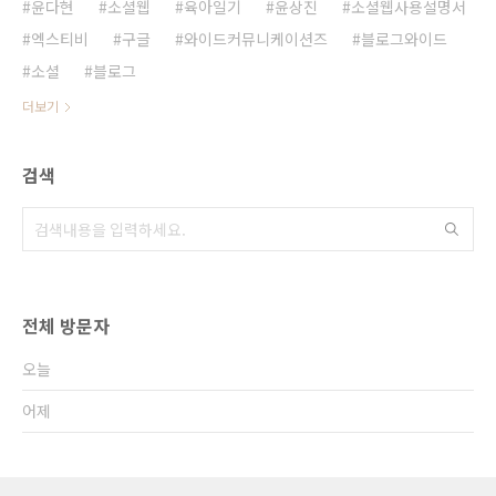
윤다현
소셜웹
육아일기
윤상진
소셜웹사용설명서
엑스티비
구글
와이드커뮤니케이션즈
블로그와이드
소셜
블로그
더보기
검색
전체 방문자
오늘
어제