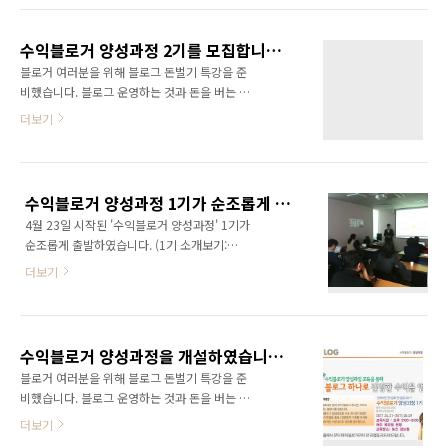
을 것이라 생각합니다. 무엇보다 강의를 통해 돈
이 들어와서 볼지도 모르겠지만 블로그는 오로
을 벌고자 이일을 시작한 것은 아닙니다. 블로거
지 당신 자신의 것이다. 그것에 어떤 글을 쓰던
여러분과 진정으로 수익이 될 수 있는 일을 찾아
수익블로거 양성과정 2기를 모집합니다!!!
모두 여러분의 마음이다. 그걸 너무 남을 의식하
보고자 함입..
블로거 여러분을 위해 블로그 돈벌기 특강을 준
게 되면 글을 쓰지 못한다. 인터넷에 글을 써서
비했습니다. 블로그 운영하는 것과 돈을 버는 것
오픈하는게 부끄러운가? 나를 아는 사람이 와서
은 참 다른 것 같습니다. 파워블로거이면서도 돈
더보기
내 글을 볼까봐 신경쓰이는가? 처음에는 다 그렇
은 전혀 못버는 분이 참 많쵸~ 하지만 블로그만
다. 하지만 글을 쓰고 사람들이 반응을 하게 되면
잘 운영해도 꽤 많은 돈을 벌 수 있습니다. (여기
오히려 이러한 관심을 즐기게 될 것이다. 용기를
에서 얼마 이상 벌 수 있다고 자신 있게 이야기
내자! 마음 편하게 글을 쓰자! 그러다 보면 여러
하는 사람이 있다고 하면 사기이니 조심하십시
분만의 글쓰기 노하우가 생기게 될 것이다. 처음
수익블로거 양성과정 1기가 순조롭게 출발하였습니다.
요! ㅎㅎ) 이제 블로거들도 조금만 알면 큰 돈을
부터 돈 벌..
4월 23일 시작된 '수익블로거 양성과정' 1기가
벌 수 있습니다. 이름하여 '수익블로거 양성과
순조롭게 출발하였습니다. (1기 소개보기:
정'입니다. 5월 11일, '수익블로거 양성과정' 2기
http://www.ggamnyang.com/1048) 1기이
를 모집합니다. 강사진이 정말 빵빵합니다. 빈말
더보기
기 때문에 인지도가 없는 상태에서도 20여분이
이 아니라 정말 최고의 강사진입니다!!! 애드센
참여해 주셨습니다. 모든 분들께 감사드립니다.
스로만 월 70만원 이상의 수익을 내고 있는 투데
블로그로 수익을 낼 수 있는 그날까지 모두모두
이텐(www.today10.com)의 이동철 대표! '깜
가 열심히 해주시기 바랍니다. 그리고 1기가 시
냥이의 웹2.0 이야기!'와 블로그와이드..
수익블로거 양성과정을 개설하였습니다. 블로거 여러분과 함께 만들어가고자 합니다!!!
작됨과 동시에 2기도 모집을 시작했습니다. 관심
블로거 여러분을 위해 블로그 돈벌기 특강을 준
있으신 분들은 적극적으로 동참해주시기 바랍니
비했습니다. 블로그 운영하는 것과 돈을 버는 것
다. 감사합니다. 수익블로거 양성과정 2기 신청
은 참 다른 것 같습니다. 파워블로거이면서도 돈
더보기
하기: http://ggamnyang.com/1056 강의가
은 전혀 못버는 분이 참 많쵸~ 하지만 블로그만
끝나고 뒷풀이까지 했습니다. 모두 즐거운 시간