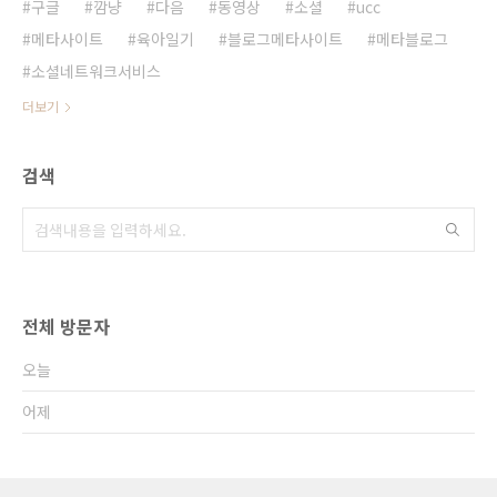
구글
깜냥
다음
동영상
소셜
ucc
메타사이트
육아일기
블로그메타사이트
메타블로그
소셜네트워크서비스
더보기
검색
전체 방문자
오늘
어제