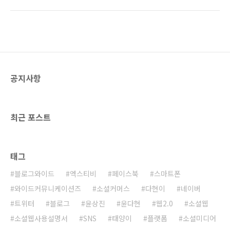
잘 운영해도 꽤 많은 돈을 벌 수 있습니다. (여기
을 보낸 것 같습니다. 다시 한번 '수익블로거 양
에서 얼마 이상 벌 수 있다고 자신 있게 이야기
성과정' 1기에 동참해주신 모든 분들께 감사합니
하는 사람이 있다고 하면 사기이니 조심하십시
다. 다음 강의 때 뵙도록 하겠습니다.
요! ㅎㅎ) 이제 블로거들도 조금만 알면 큰 돈을
벌 수 있습니다. 이름하여 '수익블로거 양성과
정'입니다. 4월 23일, '수익블로거 양성과정' 1기
를 모집합니다. 강사진이 정말 빵빵합니다. 빈말
공지사항
이 아니라 정말 최고의 강사진입니다!!! 애드센
스로만 월 70만원 이상의 수익을 내고 있는 투데
이텐(www.today10.com)의 이동철 대표! '깜
냥이의 웹2.0 이야기!'와 블로그와이드..
최근 포스트
태그
블로그와이드
엑스티비
페이스북
스마트폰
와이드커뮤니케이션즈
소셜커머스
다현이
네이버
트위터
블로그
윤상진
윤다현
웹2.0
소셜웹
소셜웹사용설명서
SNS
태양이
플랫폼
소셜미디어