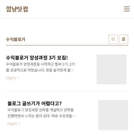
본문 바로가기
깜냥닷컴
수익블로거
수익블로거 양성과정 3기 모집!
수익블로거 양성과정을 시작하고 벌써 1기, 2기
를 성공적으로 마쳤습니다. 정말 숨가프게 흘러
간 시간이었습니다. 이번에 또다시 여세를 몰아
더보기
3기 수강생을 모집합니다. 블로그를 운영하면서
방문자가 없다고 고민하시는 분, 돈이 안벌린다
고 고민하시는 분이 계시면 '수익블로거 양성과
정'을 들어보시기 바랍니다. 블로그의 기초부터
블로그 글쓰기가 어렵다고?
방문자를 모으는 방법, 수익을 낼 수 있는 다양한
수익블로그 양성과정 강좌를 개설하고 강좌를
방법은 전수합니다. 책의 공저자중 한명인 저 깜
진행하면서 느끼는 점이 있다. 바로 수강생들이
냥 윤상진도 강의를 진행합니다. 저도 강의를 통
블로그에 글 쓰는 것을 너무 어렵게 생각한다는
해 새로운 것을 많이 배우고 있는데요, 블로그에
더보기
것! 하지만 조금만 다르게 생각해보면 어떨까?
대해 같이 공부할 수 있는 좋은 기회가 될 수 있
블로그가 많은 사람에게 오픈되고, 또 어떤 사람