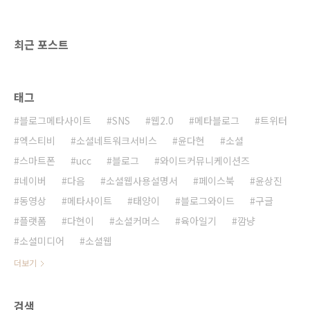
디지털 시대로 급격히 넘어오면서 콘텐츠를 제
작하거나 기존 콘텐츠를 가공, 재구성, 유통, 추
천, 배포하는 일을 하는 사람을 의미하는 용어로
최근 포스트
확대 사용되고 있다. 이처럼 정..
태그
블로그메타사이트
SNS
웹2.0
메타블로그
트위터
엑스티비
소셜네트워크서비스
윤다현
소셜
스마트폰
ucc
블로그
와이드커뮤니케이션즈
네이버
다음
소셜웹사용설명서
페이스북
윤상진
동영상
메타사이트
태양이
블로그와이드
구글
플랫폼
다현이
소셜커머스
육아일기
깜냥
소셜미디어
소셜웹
더보기
검색