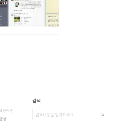
검색
윤상진
영상