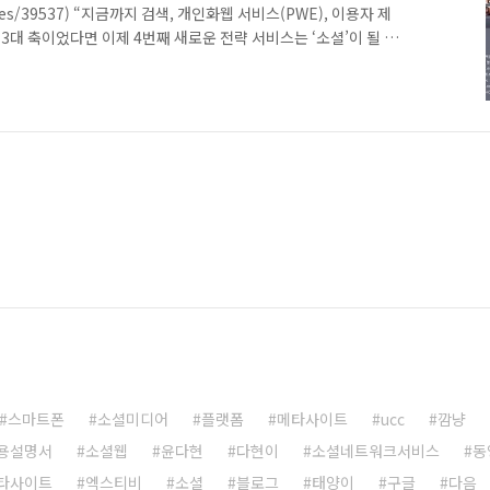
chives/39537) “지금까지 검색, 개인화웹 서비스(PWE), 이용자 제
 3대 축이었다면 이제 4번째 새로운 전략 서비스는 ‘소셜’이 될 것
이사 발표 중. 뭐랄까.. 많이 늦었지만 대한민국을 대표하는 토종 포
 하는 것일까? 네이버의 이런 소셜 전략을 비판하는 목소리도
ttp://www.berlinlog.com/?p=548 그렇다면 '네이버
일까? 친구 소식, 즐겨찾는 서비스를..
스마트폰
소셜미디어
플랫폼
메타사이트
ucc
깜냥
용설명서
소셜웹
윤다현
다현이
소셜네트워크서비스
동
타사이트
엑스티비
소셜
블로그
태양이
구글
다음