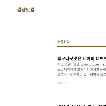
본문 바로가기
깜냥닷컴
소셜전략
블로터닷넷은 네이버 대변인
최근 블로터닷넷(www.bloter.n
도로 네이버에 호의적인 기사가 눈에
블로거가 비판하고 있는 마당에 블로
련기사: http://www.bloter.
더보기
참여하기도 했다. 그렇기 때문에 호
터닷넷의 기사를 보고 있노라면 실망
때문이다. 나는 네이버를 좋아하지도,
략적..