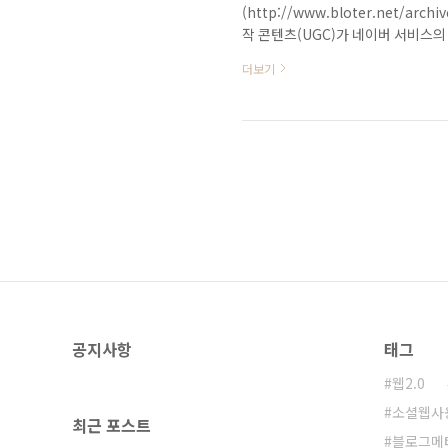
(http://www.bloter.net/ar
작 콘텐츠(UGC)가 네이버 서비스의
이다.” - 이람 NHN 포털전략담당 
더보기
탈사이트인 네이버이기 때문에 반겨야
많은 것 같다. 네이버 소셜전략 비판: h
Me'와 '네이버Talk'는 도대체 무엇
공지사항
태그
웹2.0
소셜웹사
최근 포스트
블로그메