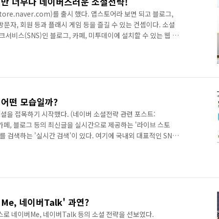
지만 너무나 네이버스러운 소셜전략!
tore.naver.com)를 출시 했다. 앱스토어라 보면 되고 블로그,
방문자, 회원 등과 플래시 게임 등을 즐길 수 있는 컨셉이다. 소셜
비스(SNS)인 블로그, 카페, 미투데이에 설치할 수 있는 웹 애
번에 오픈한 소셜앱에는 게임, 커뮤니케이션, 라이프 등 4개 색
에는 중독성 있는 플래시 게임은 물론 트위터 등 타 SNS와의 연동을
및 심리진단 관련 앱 등도 담겨 있다. 이용자는 누구나 소셜앱스 페이지
션을 자신의 블로그나, 가입한 카페, 혹은 자신의 미..
 어떤 모습일까?
셜을 접목하기 시작했다. (네이버 소셜전략 관련 포스트:
54) 카페, 블로그 등의 최신글을 실시간으로 제공하는 '라이브 스토
를 검색하는 '실시간 검색'이 있다. 여기에 국내외 대표적인 SNS
 소셜검색을 국내 처음으로 선보인다. 이번에 적용되는 소셜 웹
 트위터뿐 아니라 페이스북, 미투데이 등 SNS를 검색할 수 있
이용자의 주요 관심 키워드, 비슷한 관심을 가진 이용자를 함께 추
페이스북 내의 콘텐츠를 검색해준 검색엔진은 없었던 것 같은데,
e, 네이버Talk' 과연?
스로 네이버Me, 네이버Talk 등의 소셜 전략을 선보였다.