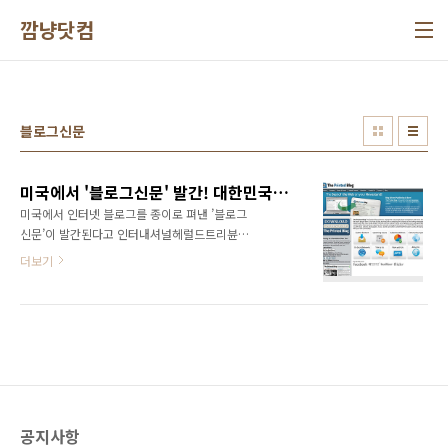
본문 바로가기
깜냥닷컴
블로그신문
미국에서 '블로그신문' 발간! 대한민국에서도 가능할까?
미국에서 인터넷 블로그를 종이로 펴낸 ’블로그
신문’이 발간된다고 인터내셔널헤럴드트리뷴
(IHT)이 1월 22일 소개했다. 시카고 소재 ’프린
더보기
티드 블로그
(http://www.theprintedblog.com/)’ 사(社)
는 블로그에 올라온 내용을 토대로 지역별 생활
정보를 담은 신문을 만들어 무료로 배포하는 사
업을 시작했다고 한다. 이 회사는 지금까지 블로
거 300여명과 출간 계약을 맺었으며, 우선 시카
고와 샌프란시스코에서 주간지 형태로 발행할
계획이라고 한다. (관련뉴스보기:
공지사항
http://news.chosun.com/site/data/html_dir/2009/01/22/2009012201718.htm