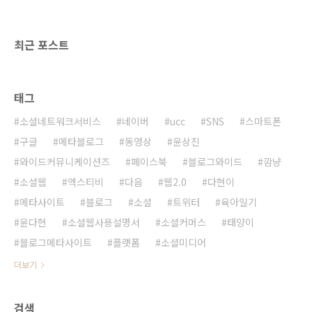
사실 미국에서 블로그신문을 발간했다는 소식을
접하고 가슴이 철렁 내려앉았다. 필자도 이와 똑
같은 비지..
최근 포스트
태그
소셜네트워크서비스
네이버
ucc
SNS
스마트폰
구글
메타블로그
동영상
윤상진
와이드커뮤니케이션즈
페이스북
블로그와이드
깜냥
소셜웹
엑스티비
다음
웹2.0
다현이
메타사이트
블로그
소셜
트위터
육아일기
윤다현
소셜웹사용설명서
소셜커머스
태양이
블로그메타사이트
플랫폼
소셜미디어
더보기
검색