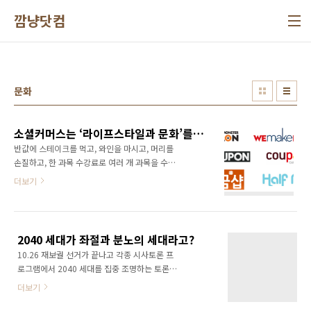
본문 바로가기
깜냥닷컴
문화
소셜커머스는 ‘라이프스타일과 문화’를 판다
반값에 스테이크를 먹고, 와인을 마시고, 머리를
손질하고, 한 과목 수강료로 여러 개 과목을 수강
하고, 커피 한 잔 값도 안 되는 가격에 케이크까
더보기
지… 이 모든 것이 어떻게 가능할 수 있을까? 그
것은 바로 그루폰, 티켓몬스터, 쿠팡과 같은 소셜
커머스 업체를 통해 지역 업소의 서비스 이용권
(쿠폰)을 공동구매 방식으로 싸게 구매할 수 있
2040 세대가 좌절과 분노의 세대라고?
기 때문이다. 이제는 데이트를 할 때도, 외식을
10.26 재보궐 선거가 끝나고 각종 시사토론 프
할 때도 소셜커머스 업체의 할인쿠폰을 제일 먼
로그램에서 2040 세대를 집중 조명하는 토론이
저 검색해보는 세상이 되었다. 소셜커머스는 지
열렸다. 그런데 웃긴건 보수 진영에서는 2040
금 수많은 사람들의 라이프스타일을 새롭게 바
더보기
세대를 좌절과 분노의 세대라고 이야기한다는
꾸어 가고 있다. 2010년 국내에 소셜커머스가
것이었다. 뭐지? 88만원 세대부터 이야기를 해