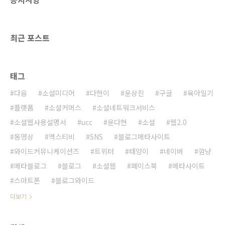
어놓는 일도 참 부끄럽고 궁색한 노릇이다. 매일
공기를 먹고 사는 우리에게 ‘산소’라는 말이 문어
체마냥 언뜻 생소하게 들리는 것과 마찬가지로,
최근 포스트
일련의 일상적..
태그
다음
소셜미디어
다현이
윤상진
구글
육아일기
플랫폼
소셜커머스
소셜네트워크서비스
소셜웹사용설명서
ucc
윤다현
소셜
웹2.0
동영상
엑스티비
SNS
블로그메타사이트
와이드커뮤니케이션즈
트위터
태양이
네이버
깜냥
메타블로그
블로그
소셜웹
페이스북
메타사이트
스마트폰
블로그와이드
더보기