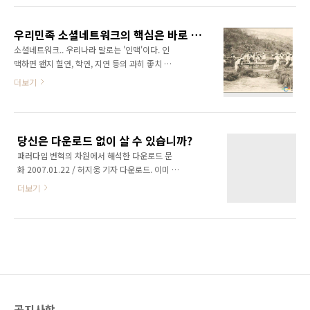
첫 발을 내디딘 첫해 시장규모는 600억 원에 달
서 지금은 아무리 열심히 돈을 벌어도 아파트 한
했으며, 2011년 그루폰코리아가 가세하고 스마
채 살 수 없는 시대라나 뭐라나~ 따지고 보니 이
트폰과 SNS 가입자 수가 증가함에 따라 2011년
우리민족 소셜네트워크의 핵심은 바로 품앗이! - 돌잔치문화를 중심으로..
앞세대는 아파트 값이 본격적으로 상승하기 이
소셜..
소셜네트워크.. 우리나라 말로는 '인맥'이다. 인
전이어서 집을 쉽게 구입할 수 있었고 아파트 값
맥하면 왠지 혈연, 학연, 지연 등의 과히 좋치 않
이 상승하기 시작하면서 엄청난 시세차익을 얻
은 늬양스가 풍기기도 한다. 어찌되었건 소셜네
더보기
었다고... 그런데 지금의 2040 세대는 그러한 혜
트워크는 인맥을 의미한다.(소셜네트워크하면
택을 전혀 못보고 있는 세대이고.. 그래서 좌절과
왠지 있어보이지 않나? ㅎㅎ) 이와 같은 소셜네
분노의 세대라나 뭐라나~~ 그래서 그 돌파구로
트워크는 혈연, 학연, 지연과 같이 오프라인에서
SNS, 소셜미디어를 찾아 자기 이야기를 풀어 놓
출발하였지만 지금은 온라인을 통해 소셜네트워
기 시작했다고... ㅋㅋ 일견 타당해 보이기도 했
당신은 다운로드 없이 살 수 있습니까?
크를 확장해나가고 있다. 어찌보면 오프라인 소
다...
패러다임 변혁의 차원에서 해석한 다운로드 문
셜네트워크는 단단한 관계라고 볼 수 있고, 온라
화 2007.01.22 / 허지웅 기자 다운로드. 이미 너
인 소셜네트워크는 느슨한 관계라고 할 수 있다.
무 식상하지만 동시에 현재진행형의 화두임에
물론 온라인에서 시작해 오프라인 모임으로까지
더보기
분명하다. 다운로드 문화는 준법정신이 증발된
연결될 수도 있으며, 온라인 인맥은 넓게 분포해
파렴치 행위인가, 시대성이 반영된 패러다임의
있기 때문에 그 지향점 자체가 다를 것이다. 이번
전환인가. 혹은 그 어느 사이에 걸쳐 있는 과도기
에 돌잔치를 치루면서 이와 같은 소셜네트워크
적 현상인가. 개인의 라이프스타일 깊숙이 침투
의 상관관계를 여실히 경험할 수 있었다. 역시 혈
한 다운로드 문화를 조명해보고, 이를 새로운 시
연이 가장 많았으..
장의 기회로 활용하기 위한 몇 가지 조건을 고민
해본다. 다운로드 문화가 이미 우리 생활 전반을
지배하고 있음을 설명하기 위해 굳이 어떤 사례
공지사항
들을 모아 대단히 신기하고 새로운 장면인양 늘