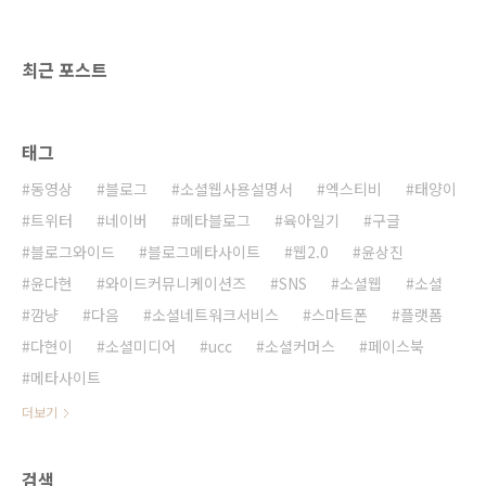
지금은 SNS로 뭘 해야 할까? 다음 이슈는가상현
실과 사물인터넷! 물론 IT전문가에게는 식상한
이야기이지만 이제 현실 세계에 영향력을 발휘
최근 포스트
할 시점이 되..
태그
동영상
블로그
소셜웹사용설명서
엑스티비
태양이
트위터
네이버
메타블로그
육아일기
구글
블로그와이드
블로그메타사이트
웹2.0
윤상진
윤다현
와이드커뮤니케이션즈
SNS
소셜웹
소셜
깜냥
다음
소셜네트워크서비스
스마트폰
플랫폼
다현이
소셜미디어
ucc
소셜커머스
페이스북
메타사이트
더보기
검색