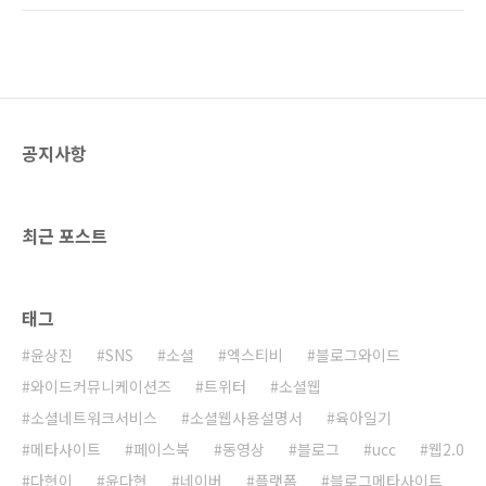
플랫폼 비즈니스에 대해 관심을 보였습니다. 기
무엇때문에 자살했는지도 모르겠다. 어찌되었건
사 마지막을 "중요한 것은 플랫폼에 대한 전략적
개인사가 SNS를 통해 확대 재생산되면서 일어
접근이다. 우리 비지니스에 플랫폼을 접목시킬
난 비극이라는 건 알 수 있다. 도대체 왜 이런 일
수 있는 단초가 될 것이다..
들이 자꾸 생기는 것일까? 정말 답답하다. 소셜
의 긍정적인 면을 부각해서 이야기하고 다니는
나로써는 이런 사건이 터질때마다 가슴이 답답
공지사항
해 온다. 언제까지 남의 신상털기를 하고 있을 것
인가? 얼마전 중앙일보에 기고한 칼럼인 '소셜
세계서 ‘비난’ 대신 ‘지혜’를 나누자'에서도 이야
기했듯이 제발좀 ..
최근 포스트
태그
윤상진
SNS
소셜
엑스티비
블로그와이드
와이드커뮤니케이션즈
트위터
소셜웹
소셜네트워크서비스
소셜웹사용설명서
육아일기
메타사이트
페이스북
동영상
블로그
ucc
웹2.0
다현이
윤다현
네이버
플랫폼
블로그메타사이트