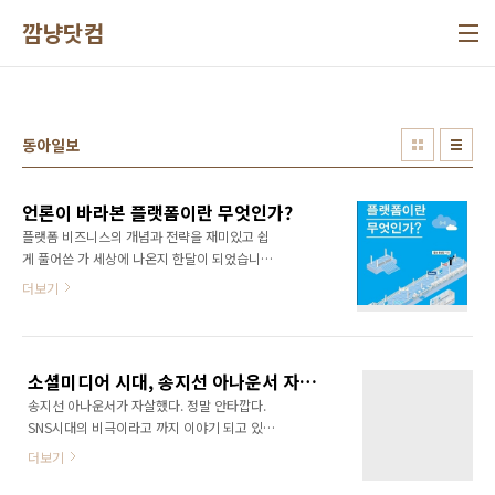
본문 바로가기
깜냥닷컴
동아일보
언론이 바라본 플랫폼이란 무엇인가?
플랫폼 비즈니스의 개념과 전략을 재미있고 쉽
게 풀어쓴 가 세상에 나온지 한달이 되었습니다.
많은 언론과 블로거들이 책을 보고 서평을 작성
더보기
해 주셨습니다. 이자리를 빌어 모든 분들께 감사
드립니다. 대표적으로 언론과 블로거들은 를 어
떻게 바라보고 있을지 한번 정리해 봤습니다. 동
아일보에서는 를 아주 상세히 소개해주셨습니
소셜미디어 시대, 송지선 아나운서 자살은 우리 모두의 책임.. ㅠㅠ
다. 블로거보다도 훨씬 더 자세히 소개해주셨는
송지선 아나운서가 자살했다. 정말 안타깝다.
데요, 소셜 플랫폼에 많은 관심을 보이셨습니다.
SNS시대의 비극이라고 까지 이야기 되고 있어
허미혜 기자님 진심으로 감사드립니다. ^^ 동아
더욱 안타깝다. (관련 뉴스:
일보: [서평] 플랫폼에 발을 내딛다, 윤상진의 ‘플
더보기
http://news.donga.com/Society/New/3/03/20110523/37465691/1)
랫폼이란 무엇인가’ 뉴시스와 독서신문에서는
사건의 전말은 자세히 이야기 하지 않겠다. 사실