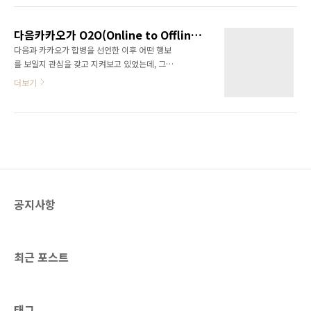
기득권에 맞서는쪽에 서 있엇던 다음이었기에
비스를 돈내고 쓴단 말인가? 어떻게 이런 세상이
가슴이 아프다. 현재도 그렇지만 앞으로도 카카
가능할까? 결국 카카오톡은 더이상 공짜가 아닌
오는 돈이 안되는 서비스는 죄다 정리해 나갈 것
다음카카오가 O2O(Online to Offline) 비즈니스에 뛰어 든다!
게 되었다. 오히려 음성과 문자가 공짜로 제공된
으로 보인다. 그런데 ..
다음과 카카오가 합병을 선언한 이후 어떤 행보
다. 3년전만 해도 감히 상상도 못할 일이다. 카카
를 보일지 관심을 갖고 지켜보고 있었는데, 그들
오톡이 무료 문자메시지라는 컨셉으로 시장을
의 첫 프로젝트가 O2O(Online to Offline) 비즈
더보기
석권하자 통신사는 카카오톡을 죽이기 위해 혈
니스로 밝혀졌다. 모바일 커뮤니케이션의 최강
안이 되었었다. 카카오톡 비스무리한 서비스들
자인 카카오톡에 다음이 가진 방ㄷ한 지역 데이
을 만들어 내놓기도 했다. 하지만 이미 카카오톡
터, 지도 서비스를 붙이는 방식으로 오프라인 상
을 쓰기 시작한 소비자들은 쉽게 움직이지 않았
권을 온라인으로 끌어들인다는 전략이다.
고, 국내에서는 카카오톡의 독주를 막을 자가 없
O2O(Online to Offline)는 스마트폰과 모바일
게 되었다. 통신사 입장에서 생각해..
메신저 등장으로 주목받는 새로운 트렌드다. 오
프라인 상점 마케팅을 온라인으로 돕는 모든 활
동을 말한다. 오프라인 상점이 메신저에 비즈니
공지사항
스 계정을 만들고 고객에게 매장 정보와 할인 쿠
폰을 전송한다. 위치 정보를 기반으로 사용자가
원하는 인근 상점 정보를 보낼 수도 있다. 오프라
인 매장에서 본 물건이 마음에 든다면 곧바로 결
최근 포스트
제..
태그