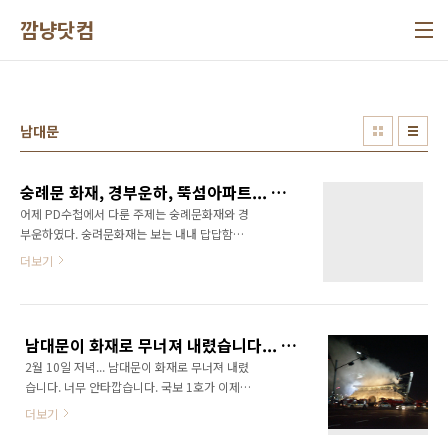
본문 바로가기
깜냥닷컴
남대문
숭례문 화재, 경부운하, 뚝섬아파트... 이 모두와 연관되어 있는 이명박이라는 인물... 도대체 우리나라 대한민국은 어디로 가고 있는가? 답답, 짜증, 한탄...
어제 PD수첩에서 다룬 주제는 숭례문화재와 경
부운하였다. 숭려문화재는 보는 내내 답답함을
이루 말할 수 없었다. 어찌 한나라의 국보가 이리
더보기
도 무참히 타버릴 수가 있었는가 하는 것이다. 거
기다가 책임자급들과 일선 소방관들의 커뮤니케
이션 자체가 되지 않고 우왕좌왕하는 현장을 그
야말로 눈물이 날 지경이었다. 다시는 되돌릴 수
남대문이 화재로 무너져 내렸습니다... ㅠㅠ
없는 일... 어휴 답답해~ 정말... 난 숭례문을 근처
2월 10일 저녁... 남대문이 화재로 무너져 내렸
를 지나가기만 했지, 한번도 가까이에 가보지못
습니다. 너무 안타깝습니다. 국보 1호가 이제는
했는데 이제 다시는 볼 수 없게 되었군... 잘나신
잿더미로 변했군요... ㅠㅠ 9시경 MBC 뉴스 속
문화재청 사람들과 소방관님들 덕분에... 그 다음
더보기
보로 봤을 때는 불이 다 잡혀서 이제는 수습만 하
이 경부운하! 이명박이 운하를 견학하고 그렇게
면 될거 같더니만... 잠이 안와서 1시경 일어나