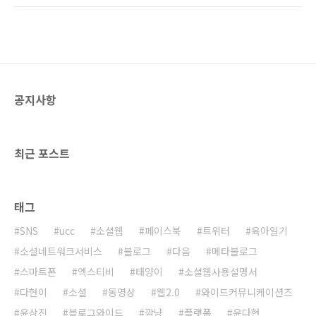
찬탄했던 독일이라는 곳의 운하 실태를 취재한
TV를 보니 남대문이 불길에 휩싸여 무너져 내리
내용이었다. 실로 이명박이 내세우는 갖가지 주
고 있더군요... 방수처리가 되어 물이 들어가지
장들이 얼마나 터무니 없는 것인지를 입증해주
않는 지붕을 5시간동안 물만 퍼 붇고 있었다고
는 프로그램..
하니... 정말이지... 어찌 서울 한복판에서 이런 일
이 발생한 것인지 납득이 가지를 않습니다. 다행
인지, 불행인지는 모르겠지만 현판만은 건졌다
공지사항
고 하네요... 오늘 우리는 우리의 자존심을 잃었
습니다... ㅠㅠ
최근 포스트
태그
SNS
ucc
소셜웹
페이스북
트위터
육아일기
소셜네트워크서비스
블로그
다음
메타블로그
스마트폰
엑스티비
태양이
소셜웹사용설명서
다현이
소셜
동영상
웹2.0
와이드커뮤니케이션즈
윤상진
블로그와이드
깜냥
플랫폼
윤다현