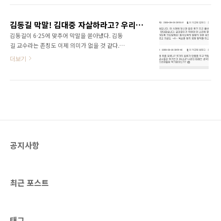
령이 통일세 발언을 했다면 보수진영의 엄청난
경님, 노무현대통령님... 이제 김대중대통령님까
저항을 받았을 것이다. 하지만 보수진영의 수장
지... ㅠㅠ 제가 정말 좋아하고 존경하시는 분들
격인 이명박대통령이 이런 이야기를 한 현 시점
김동길 막말! 김대중 자살하라고? 우리는 아직 이런 시대에 살고 있구나...
이었는데... 모두 이렇게 가시는 군요... 노무현대
에서 양측의 반응은 ..
김동길이 6·25에 맞추어 막말을 쏟아냈다. 김동
통령님 영결식에서 서럽게 우시던 김대중대통령
길 교수라는 존칭도 이제 의미가 없을 것 같다.
님이 생각납니다. 정말 눈물이 나네요... 김대중
전직 대통령보고 자살해야 하는거 아니냐고 막
더보기
대통령님! 당신은 정말 열심히 세상을 사셨습니
말을 하는 인사를 우리는 국가원로라고 이야기
다. 당신은 진정한 민주화의 상징이었습니다. 그
하고 있습니다. 더욱 놀라운 것은 동아일보의 기
리고 많은 사람들에게 희망을 주었습니다. 이제
사에 달린 댓글들입니다.
편히 쉬세요! 당신을 영원히 잊지 못할 겁니다.
http://www.donga.com/fbin/output?
노무현대통령님 영결식에서 김대중대통령님께
n=200906250443&top20=1 언제부터 진보
서 오열하시던..
가 좌파, 좌빨이 되었는지 모르겠지만, 보수주의
자들이 모여 있는 동아일보에서 이런 댓글들이
달리는 것도 그리 놀라운 일은 아닌 것 같군요...
공지사항
휴... 김동길 교수의 글을 보면 이명박정부가 좌
빨때문에 이명박정부가 속수무책으로 당하고 있
다는 망발을 하고 있습니다. 정말 기가찹니다. 과
연 이명박은 대통령을 하면서 얼마나 해먹을까
최근 포스트
요? 4대강 살리기 ..
태그