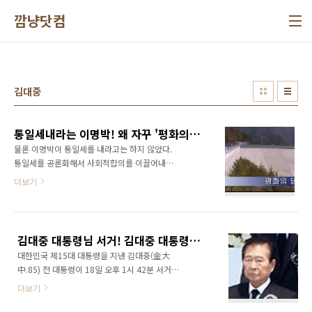
본문 바로가기
깜냥닷컴
김대중
통일세내라는 이명박! 왜 자꾸 '평화의댐'이 보이지?
물론 이명박이 통일세를 내라고는 하지 않았다.
통일세를 공론화해서 사회적합의를 이끌어내보
는건 어떨까 라는 것이다. 근데... 왜 자꾸 평화의
더보기
땜이 보이지? 그리고 왜 하필이면 이명박이 이런
이야기를 현재 이 시점에서 했을까? 정말 이해가
되지 않는다. 북한과 평화분위기가 조성되어 있
는 시국도 아니고 첨예하게 대립하고 있는 현 시
김대중 대통령님 서거! 김대중 대통령님의 명복을 빕니다. ㅠㅠ
점에서 말이다. 더욱 중요한 것을 이런 이야기를
대한민국 제15대 대통령을 지낸 김대중(金大
이명박이 했다는 것이다. 김대중전대통령도, 노
中.85) 전 대통령이 18일 오후 1시 42분 서거하
무현전대통령도 아닌... 독재자에 가까운 짓을 일
셨습니다. ㅠㅠ 이시대에 가장 존경받는 원로 정
삼는 이명박이... 대표적인 보수세력인 이명박
더보기
치인이셨는데... 올해는 유난히 존경받는 분들이
이... 아마도 김대중전대통령이나 노무현전대통
많이 세상을 떠나시는 것 같습니다. 김수환추기