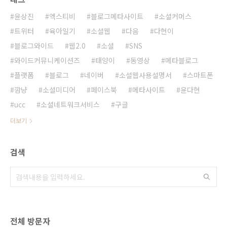
윤상진
엑스티비
블로그메타사이트
소셜커머스
트위터
육아일기
소셜웹
다음
다현이
블로그와이드
웹2.0
소셜
SNS
와이드커뮤니케이션즈
태양이
동영상
메타블로그
플랫폼
블로그
네이버
소셜웹사용설명서
스마트폰
깜냥
소셜미디어
페이스북
메타사이트
윤다현
ucc
소셜네트워크서비스
구글
더보기
검색
전체 방문자