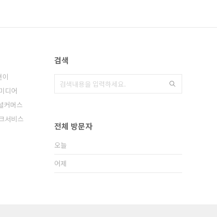
검색
현이
미디어
셜커머스
크서비스
전체 방문자
오늘
어제