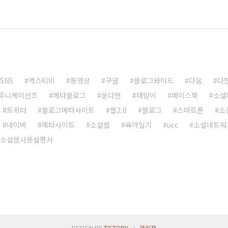
SNS
엑스티비
동영상
구글
블로그와이드
다음
다
뮤니케이션즈
메타블로그
윤다현
태양이
페이스북
소셜
트위터
블로그메타사이트
웹2.0
블로그
스마트폰
소
네이버
메타사이트
소셜웹
육아일기
ucc
소셜네트워
소셜웹사용설명서
DESIGN BY
TISTORY
관리자