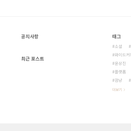
공지사항
태그
소셜
와이드커
최근 포스트
윤상진
플랫폼
깜냥
더보기