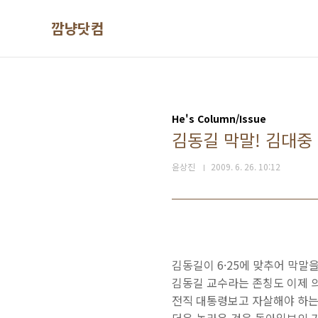
본문 바로가기
깜냥닷컴
He's Column/Issue
김동길 막말! 김대중 
윤상진
2009. 6. 26. 10:12
김동길이 6·25에 맞추어 막말
김동길 교수라는 존칭도 이제 의
전직 대통령보고 자살해야 하는