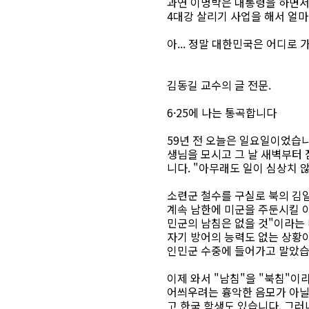
과연 이명박은 대통령을 하면서
4대강 살리기 사업을 해서 얼마
아... 정말 대한민국은 어디로 
김동길 교수의 글 전문.
6·25에 나는 통곡합니다
59년 전 오늘은 일요일이었습니
생님을 모시고 그 날 새벽부터
니다. "아무래도 일이 심상치 
소련군 철수를 구실로 북의 김
계속 남한에 미군을 주둔시킬 이
민군의 남침은 없을 것"이라는
자기 방어의 능력도 없는 상황이
인민군 수중에 들어가고 말았습
이제 와서 "남침"을 "북침"이
어씌우려는 흉악한 음모가 아닐 
고 한국 학생도 있습니다. 그러