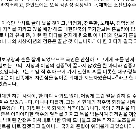
사라져버리고, 한반도에는 오직 김일성·김정일이 독재하는 조선민주
이승만 박사로 끝이 났을 것이고, 박정희, 전두환, 노태우, 김영삼은
의 자리를 지키고 있을 때만 해도 대한민국의 국가안보는 흔들림이 없
보로 나와 유세 중, 이런 한 마디를 던지게 됨으로 이 나라의 안보가 흔
니 나의 사상·이념의 검증은 끝난 것 아닙니까." 이 한 마디가 결국
정보부장과 손을 잡게 되었으므로 국민은 안심하고 그에게 표를 던져 
행보는 그의 "사상과 이념의 검증"이 끝나지 않았을 뿐 아니라 검증이
것입니다. 그는 취임 직 후 대구에 가서 신현확 씨를 비롯한 대구·경
통령은 이 민족에게 자존심을 심어준 위대한 지도자였습니다"라고 한 
었습니다.
만 하던 사람이, 한 마디 사과도 없이, 어떻게 그런 말을 감히 할 수
낄 수 있었습니다. 아니나 다를까. 그는 곧 현대의 정주영 회장을 시켜
다주었습니다. 거짓된 남북 화해의 서곡이었습니다. 북의 김정일을 
대중은 어마어마한 액수의 달러를 가지고 북을 방문하여 김정일을 껴
. 남파된 간첩은 마음대로 남한 땅에 드나들고 모든 직장의 노조들은
진로를 바로 잡겠다고 일어나니 국가의 존립이 위태롭게 되었습니다.