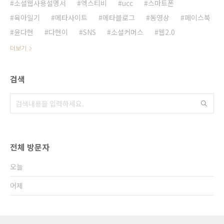
소셜웹사용설명서
엑스티비
ucc
스마트폰
육아일기
메타사이트
메타블로그
동영상
페이스북
윤다현
다현이
SNS
소셜커머스
웹2.0
더보기
검색
전체 방문자
오늘
어제