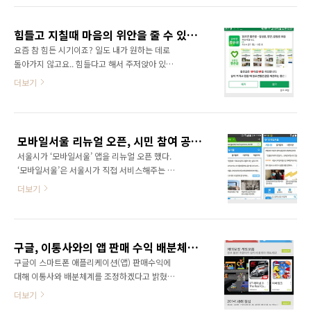
수 없다. 결국 방치되어 있는 앱들은 수시로 확인
글 모음 20선 전자책을 다운로드 받기 위해서는
하고 삭제해야 한다. 구글 플레이스토어에 등록
먼저 구글 플레이(Google Play)에서 '읽으면 좋
한 앱을 삭제하기 위해서는 먼저 개발자 센터에
힘들고 지칠때 마음의 위안을 줄 수 있는 좋은글을 큐레이션하여 제공하는 앱 출시
은글' 앱을 스마트폰에 설치하셔야 합니다. 구글
들어가서 삭제하고자 하..
요즘 참 힘든 시기이죠? 일도 내가 원하는 데로
플레이에 먼저 접속하셔서 "좋은글모음"을 검색
돌아가지 않고요.. 힘들다고 해서 주저앉아 있을
해 보시거나 "읽으면 좋은글"을 검색해 보시면
수도 없는 일입니다. 이렇게 힘든 시기일수록 좋
더보기
바로 찾으실 수 있을 겁니다. 검색이 어려우시면
은 생각을 많이 해야 좋은 일도 많이 생기게 마련
읽으면 좋은글 링크를 눌러보시면 바로 구글 플
입니다. 그런데 좋은 생각을 많이 하려면 좋은글
레이 설치 페이지로 이동합니다. 읽으면 좋은글
을 많이 읽으면서 명상하고 힐링을 해줘야 합니
앱은 구글 플레이에서 이미 10만 다운로드를 달
다. 힘들고 지칠때 마음의 위안을 주고 힘이 나게
성하고 최근에 13만 다운로드를 넘어서는 등 ..
모바일서울 리뉴얼 오픈, 시민 참여 공간 ‘어울리게’ 신설
하는 좋은글이 있습니다. 이렇게 힘들고 지칠때
서울시가 ‘모바일서울’ 앱을 리뉴얼 오픈 했다.
읽으면 좋은글을 큐레이션하여 제공하는 앱을
‘모바일서울’은 서울시가 직접 서비스해주는 모
출시하였습니다. 앱 이름이 바로 '읽으면좋은
바일 앱으로써 서울 생활에 꼭 필요한 깨알 같은
글'입니다. 깜냥이의 웹2.0 이야기!를 운영하는
더보기
정보들을 제공해 준다. 물론 스마트폰 전용 애플
블로거인 깜냥 윤상진이 직접 큐레이션하여 전
리케이션을 설치하지 않아도 스마트폰에서 서울
해드리고 있습니다. 구글 플레이 스토어에서 '읽
시청 홈페이지에 접속해 보면 모바일 웹 페이지
으면좋은글'을 검색하거나 '좋은글'을 검색해 보
가 보여 진다. 모바일 웹이나 앱이나 디자인부터
시면 바로 설치하실 수 있습니다. '좋은글'로 검
구글, 이통사와의 앱 판매 수익 배분체계 조정한다
기능까지 거의 유사하지만 모바일 앱에서만 이
색해 보시면 ..
구글이 스마트폰 애플리케이션(앱) 판매수익에
용할 수 있는 몇몇 주요기능들이 있다. 이렇게 모
대해 이통사와 배분체계를 조정하겠다고 밝혔
바일 웹을 스마트폰 전용 애플리케이션으로 만
다. 현재는 앱이 판매되면 앱 개발사가 70%를
더보기
든 앱을 하이브리드앱이라고 한다. 모바일 앱은
가져가고 나머지 30%중 이통사가 27%, 구글이
스마트폰에 설치되어 있는 애플리케이션이기 때