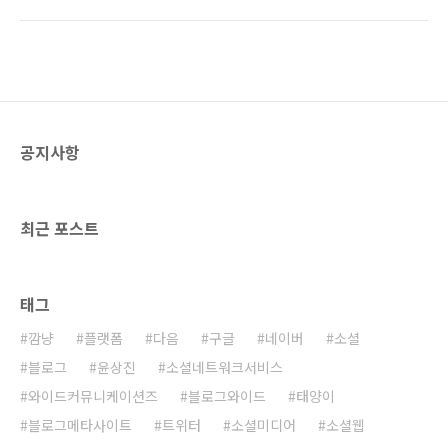
3%를 가져가는 구조였다. 하지만 구글은 앱 판
문에 구동하기가 편리하다. 그렇기 때문에 필요
매수익 배분비율을 5대 5로 조정하겠다는 입장
할 때마다 바로 바로 접속해서 정보를 확인할 수
이다. 이렇게 되면 이통사가 15%를, 구글이
있다는 장점이 있다. 위와 같이 서울시청의 모바
15%를 챙기게 된다. 구글은 현재 전세계 이동통
일 웹과 모바일 앱인 ‘모..
신사들과 수익 배분 협상을 진행 중이라고 한다.
(관련 기사:
http://news.hankooki.com/lpage/economy/201401/h201401150332332154
공지사항
사실 구글에 대한 의존도가 높아가고 기술적으
로 종속되면서 구글의 요구를 받아들이지 않을
수 없는 지경에 이르고 말았다. 지금 당장은 이통
사들이 구글의 요..
최근 포스트
태그
깜냥
플랫폼
다음
구글
네이버
소셜
블로그
윤상진
소셜네트워크서비스
와이드커뮤니케이션즈
블로그와이드
태양이
블로그메타사이트
트위터
소셜미디어
소셜웹