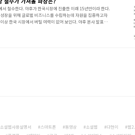
 철수가 가져올 파장은?
 철수한다. 야후가 한국시장에 진출한 이래 15년만이라 한다.
 성장을 위해 글로벌 비즈니스를 수립하는데 자원을 집중하고자
이상 한국 시장에서 버틸 여력이 없어 보인다. 야후 본사 발표문
2012/10/18/korea-statement/ 현재 야후의 전체 랭키순위는
 칼럼에서 더이상 포털이라 불리기도 힘든 상황이라 이야기한 적
/betanews.net/article/569073) 실제로 이 칼럼을 작성하고
 전면적인 철수를 발표했다. 1995년 인터넷 ..
소셜웹사용설명서
스마트폰
동영상
소셜웹
다현이
웹2.