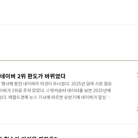
 네이버 2위 판도가 바뀌었다
행사해 왔던 네이버의 아성이 무너졌다. 2025년 검색 시장 점유
버가 2위로 주저 앉았다. 스텟카운터 데이터를 보면 2025년에
 있다. 헤럴드경제 뉴스 기사에 따르면 상반기에 네이버가 앞섰지
다고 한다. 네이버 점유율이 40% 아래로 떨어졌던 적이 있었나?
로 보인다. 네이버에서 야심차게 내놓은 AI브리핑이 쓰레기 수준
AI브리핑은 블로그, 카페 등의 블로그 글을 분석해서 검색 결과에
을려면 챗GPT에서 직접 물어보는 게 더 낫지 않을까? 무엇보다