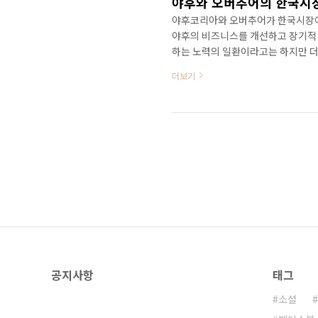
야후와 오버추어의 한국시장
야후코리아와 오버추어가 한국시장에서
야후의 비즈니스를 개선하고 장기적
하는 노력의 일환이라고는 하지만 더
보기: http://ycorpblog.com/
더보기
24위다. 얼마전에 기고한 베타뉴스
이 있다. (베타뉴스 칼럼보기: http:/
1주일도 안되서 야후는 한국시장에서의
공지사항
태그
소셜