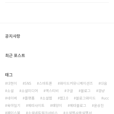
블로그에 한번 소개를 해줘야 하지 않겠는가' 하
는 양심의 소리를 들었기 때문에 간략하게 소개
하고자 한다. 새콤달콤한 유기농감귤의 맛은 정
말 일품이었다. 왁..
공지사항
최근 포스트
태그
다현이
SNS
스마트폰
와이드커뮤니케이션즈
다음
소셜
소셜미디어
엑스티비
구글
블로그
깜냥
네이버
플랫폼
소셜웹
웹2.0
블로그와이드
ucc
육아일기
메타사이트
태양이
메타블로그
윤상진
페이스북
소셜네트워크서비스
소셜웹사용설명서