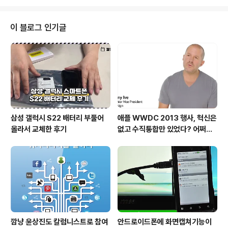
들을 풀어내고 있다. 어릴때부터..
그'에 선정되기도 했다. (유시민 지음)는 유시민의 머릿속
에 들어갔다 나올 수 있는 책이다. 14권의 고전에 대한 유
시민의 서평에서 그의 생각을 읽어 볼 수 있다. 위대한 작가
이 블로그 인기글
헤르만 헤세가 소개하는 도 눈여겨 볼만 하다. 대부분의 사
람들은 단지 위대한 작가로 헤르만 헤세를 알고 있지만 사
실 더욱 빛나는 건 뛰어난 독서가, 평론가라는 점이라고 세
상다담은 이야기하고 있다. (크리스토퍼 베하..
삼성 갤럭시 S22 배터리 부풀어
애플 WWDC 2013 행사, 혁신은
올라서 교체한 후기
없고 수직통합만 있었다? 어쩌면
당연한 일..
깜냥 윤상진도 칼럼니스트로 참여
안드로이드폰에 화면캡쳐기능이