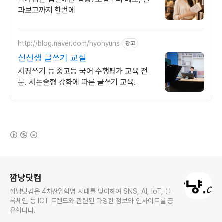
과보고까지 한번에
http://blog.naver.com/hyohyuns
광고
신선생 글쓰기 교실
서평쓰기 등 중고등 국어 수행평가 교육 전
문. 서논술형 강화에 따른 글쓰기 교육.
(새창열림)
로그 정보
깜냥닷컴
깜냥닷컴은 4차산업혁명 시대를 맞이하여 SNS, AI, IoT, 블
록체인 등 ICT 트렌드와 관련된 다양한 정보와 인사이트를 공
유합니다.