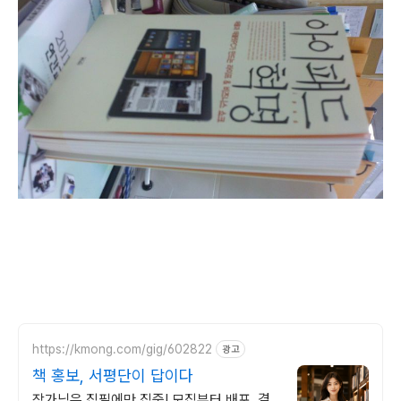
https://kmong.com/gig/602822
광고
책 홍보, 서평단이 답이다
작가님은 집필에만 집중! 모집부터 배포, 결