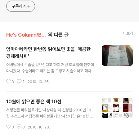
구독하기
더보기
He's Column/Book review
의 다른 글
엄마아빠라면 한번쯤 읽어보면 좋을 '매콤한
경제레시피'
글 내용
어버님께서 수술을 받으신다고 하여 저번 토요일에 전주에
다녀왔다. 수술이라고 하기는 좀 그렇고 시술이라고 해야
하나? 신장에 작은 돌이 생겨 레이저로 제거를 하는 시술이
3
2
2010. 10. 25.
라고 한다. 조기에 발견이 되어 절개없이 레이저로 제거했
다. 참 좋은 세상이다. ^^ 아내와 다현이의 몸이 안좋은 관
계로 이번 전주 방문은 나 혼자 다녀왔다. 차를 가지고 가기
10월에 읽으면 좋은 책 10선
가 부담스러워 버스를 이용했는데, 버스에서 '매콤한 경제
글 내용
레시피'를 읽었다. 아이를 키우면서 어떻게 키워야 할지 고
서평전문 파워블로거인 '세상다담'이 선정한 2010년 10
민이 많았는데 지인이 책을 보내줘서 잘 읽었다. 전주를 왕
월 추천도서 서평전문 파워블로거인 '세상다담'은 10월 추
복하는 동안 책을 모두 읽었을 정도로 빠르게 읽을 수 있는
천도서로 , , , , , , , , , 를 선정하였다. 세상다담은 포탈사이
책이었다. '매콤한 경제레시피'는 지은이 고병철님이 자신
3
0
2010. 10. 20.
트인 다음에서 '책으로 담는 세상(blog.daum.net/hjand
의 아이들을 키우면서 터득하고 적용한 경제 관련 이야기
ej)' 블로그를 운영하고 있으며, '2010 Daum 우수 블로