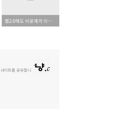
웹2.0에도 비공개가 이득? 오픈API 이용한 베끼기 성행~
와 인사이트를 공유합니