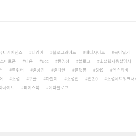
뮤니케이션즈
태양이
블로그와이드
메타사이트
육아일기
스마트폰
다음
ucc
동영상
블로그
소셜웹사용설명서
스
트위터
윤상진
윤다현
플랫폼
SNS
엑스티비
어
소셜
구글
다현이
소셜웹
웹2.0
소셜네트워크서
타사이트
페이스북
메타블로그