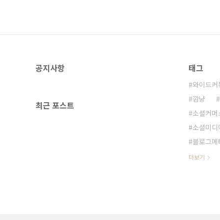
공지사항
태그
와이드커
깜냥
최근 포스트
소셜커머
소셜미디
블로그메
더보기