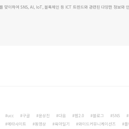
맞이하여 SNS, AI, IoT, 블록체인 등 ICT 트렌드와 관련된 다양한 정보
ucc
구글
윤상진
다음
웹2.0
블로그
SNS
메타사이트
동영상
육아일기
와이드커뮤니케이션즈
플