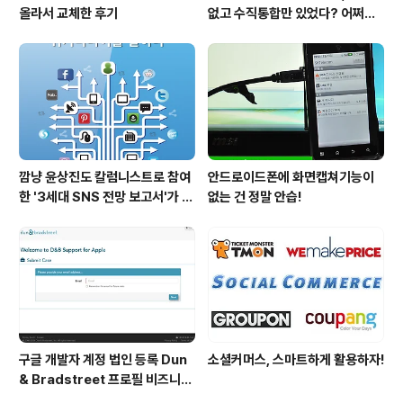
올라서 교체한 후기
없고 수직통합만 있었다? 어쩌면
당연한 일..
깜냥 윤상진도 칼럼니스트로 참여
안드로이드폰에 화면캡쳐기능이
한 '3세대 SNS 전망 보고서'가 발
없는 건 정말 안습!
간되었습니다.
구글 개발자 계정 법인 등록 Dun
소셜커머스, 스마트하게 활용하자!
& Bradstreet 프로필 비즈니스
정보 등록 및 수정