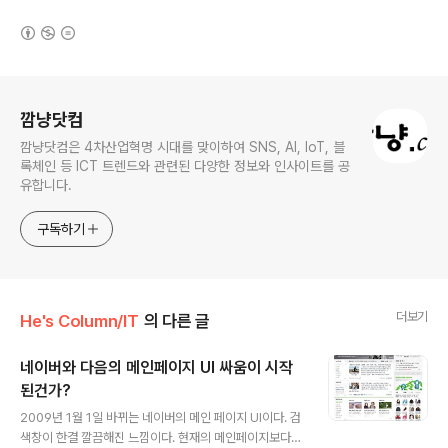
(새창열림)
로그 정보
깜냥닷컴
깜냥닷컴은 4차산업혁명 시대를 맞이하여 SNS, AI, IoT, 블
록체인 등 ICT 트렌드와 관련된 다양한 정보와 인사이트를 공
유합니다.
구독하기
더보기
He's Column/IT
의 다른 글
네이버와 다음의 메인페이지 UI 싸움이 시작
된건가?
글 내용
2009년 1월 1일 바뀌는 네이버의 메인 페이지 UI이다. 검
색창이 한결 깔끔해진 느낌이다. 현재의 메인페이지보다