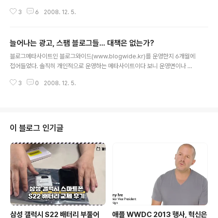
시원한 느낌이 든다. 거기다가 오픈캐스트라고 하는 새로
3
6
2008. 12. 5.
운 개념의 서비스도 제공될 예정이라고 한다. 누구나 네이
버의 서비스를 재배치하여 자신만의 홈페이지나 시작페이
지를 만들 수 있는 서비스인 것 같다. 구글의 아이구글은 혼
늘어나는 광고, 스팸 블로그들... 대책은 없는가?
자 볼 수 있는 개인화 페이지라면 네이버의 오픈캐스트는
글 내용
개인화 페이지를 여러사람과 공유할 수 있는 서비스라고
블로그메타사이트인 블로그와이드(www.blogwide.kr)를 운영한지 6개월에
분석된다. 관련페이지: http://new.naver.com/design.
접어들었다. 솔직히 개인적으로 운영하는 메타사이트이다 보니 운영면이나 홍
html 그런데 참으로 공교롭게도 현재의 다음(www.dau
보면에서 다른 메타사이트와는 게임이 되지 않는 수준이다. 그러다보니 많은 문
m.net) 메인페이지 UI와 왜 이리 흡사해보이는지... 포탈
3
0
2008. 12. 5.
제점들이 발생하고 있다. 바로 광고로 도배한 블로그나 스팸블로그들이다. 지속
들이 서로의 서비스를 베끼고(고상한 말로 벤치마킹) 디자
적으로 모니터링 하면서 삭제하거나, RSS수집을 막아야 하는 그럴 형편이 못된
인과 UI를 베끼..
다. 회사에 얽매여 있는 몸이다 보니 회사일 하면서 틈틈히 관리하고 있는 것이
다. 그런데 최근 광고 및 스팸 블로그들이 급증하고 있다. 사실 자신의 서비스를
홍보하기 위한 광고글은 양호한 편이다. 광고도 정보가 되는 세상이기 때문이
이 블로그 인기글
다. 정말 문제가 되는 것은 똑같은 글을 지속적으로 올리고 있는 스팸블로그들
이다. 얼마전에 글을 수집하..
삼성 갤럭시 S22 배터리 부풀어
애플 WWDC 2013 행사, 혁신은