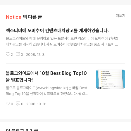
더보기
Notice
의 다른 글
엑스티비에 오버추어 컨탠츠매치광고를 게재하였습니다.
글 내용
블로그와이드와 함께 운영하고 있는 포탈사이트인 엑스티비에 오버추어 컨텐츠
매치광고를 게재하였습니다.사실 오버추어 컨텐츠매치광고는 중소 사이트에 그
문을 열어주지 않고 있습니다.일부 대행사를 통해서 계약을 체결해야만 광고 프
2
0
2008. 12. 3.
로그램을 이용할 수 있는 상태입니다.그동안 별다른 수익모델 없이 2년여를 운
영해오고 있는데 오버추어 컨텐츠매치 광고가 어느 정도의 수익을 가져올 수 있
을지 기대됩니다.오버추어 광고는 엑스티비 메인페이지와 각 게시판의 상단에
블로그와이드에서 10월 Best Blog Top10
게재하였습니다.잠깐 엑스티비에 들어오셔서 구경 한번 하고 가세요~ *^^*짬
짬히 들어가서 자료 업데이트만 하는 수준이어서 콘텐츠가 많치는 않습니다.그
을 발표합니다!
글 내용
럼 즐거운 서핑 되시길~~~ ^^
앞으로 블로그와이드(www.blogwide.kr)는 매월 Best
Blog Top10을 선정하여 발표하도록 하겠습니다. 월별로
인기 블로그를 선정하여 발표하고 블로그와이드의 역사로
0
0
2008. 10. 31.
남기기 위함 입니다. 앞으로 Best Blog에 많은 관심 부탁
드립니다. 블로그와이드에 블로그를 등록해주셔서 감사드
립니다. 그럼 11월 Best Blog를 기대해주세요! Have a n
ice day!!!