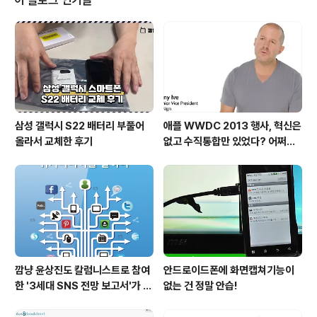
이 블로그 인기글
삼성 갤럭시 S22 배터리 부풀어
애플 WWDC 2013 행사, 혁신은
올라서 교체한 후기
없고 수직통합만 있었다? 어쩌면
당연한 일..
깜냥 윤상진도 칼럼니스트로 참여
안드로이드폰에 화면캡쳐기능이
한 '3세대 SNS 전망 보고서'가 발
없는 건 정말 안습!
간되었습니다.